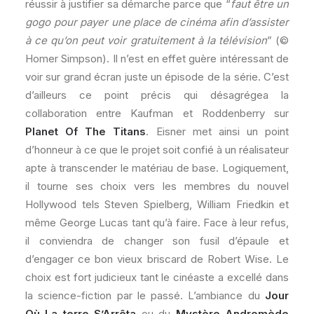
réussir à justifier sa démarche parce que “
faut être un
gogo pour payer une place de cinéma afin d’assister
à ce qu’on peut voir gratuitement à la télévision
” (©
Homer Simpson). Il n’est en effet guère intéressant de
voir sur grand écran juste un épisode de la série. C’est
d’ailleurs ce point précis qui désagrégea la
collaboration entre Kaufman et Roddenberry sur
Planet Of The Titans
. Eisner met ainsi un point
d’honneur à ce que le projet soit confié à un réalisateur
apte à transcender le matériau de base. Logiquement,
il tourne ses choix vers les membres du nouvel
Hollywood tels Steven Spielberg, William Friedkin et
même George Lucas tant qu’à faire. Face à leur refus,
il conviendra de changer son fusil d’épaule et
d’engager ce bon vieux briscard de Robert Wise. Le
choix est fort judicieux tant le cinéaste a excellé dans
la science-fiction par le passé. L’ambiance du
Jour
Où La terre S’Arrêta
ou du
Mystère Andromède