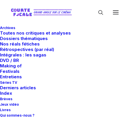
Archives
Toutes nos critiques et analyses
Dossiers thématiques
Nos réals fétiches
Rétrospectives (par réal)
Intégrales : les sagas
DVD / BR
Making of
In
Dossiers
•
19 juin 2013
•
45 Minutes
Festivals
Star Trek - L'intégrale
Entretiens
Séries TV
Derniers articles
(1/2)
Index
Brèves
Jeux vidéo
Livres
Matthieu Ruard
Qui sommes-nous ?