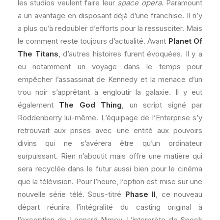
les studios veulent faire leur
space opera
. Paramount
a un avantage en disposant déjà d’une franchise. Il n’y
a plus qu’à redoubler d’efforts pour la ressusciter. Mais
le comment reste toujours d’actualité. Avant
Planet Of
The Titans
, d’autres histoires furent évoquées. Il y a
eu notamment un voyage dans le temps pour
empêcher l’assassinat de Kennedy et la menace d’un
trou noir s’apprêtant à engloutir la galaxie. Il y eut
également
The God Thing
, un script signé par
Roddenberry lui-même. L’équipage de l’Enterprise s’y
retrouvait aux prises avec une entité aux pouvoirs
divins qui ne s’avérera être qu’un ordinateur
surpuissant. Rien n’aboutit mais offre une matière qui
sera recyclée dans le futur aussi bien pour le cinéma
que la télévision. Pour l’heure, l’option est mise sur une
nouvelle série télé. Sous-titré
Phase II
, ce nouveau
départ réunira l’intégralité du casting original à
l’exception de Leonard Nimoy. L’interprète de Spock