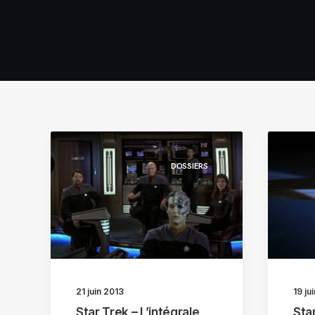
DOSSIERS
21 juin 2013
19 ju
Star Trek – L’intégrale
Star