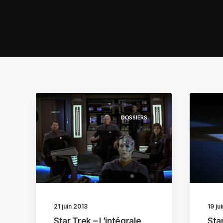
DOSSIERS
21 juin 2013
19 ju
Star Trek – L’intégrale
Star