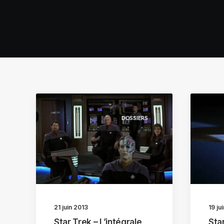
DOSSIERS
21 juin 2013
19 ju
Star Trek – L’intégrale
Star