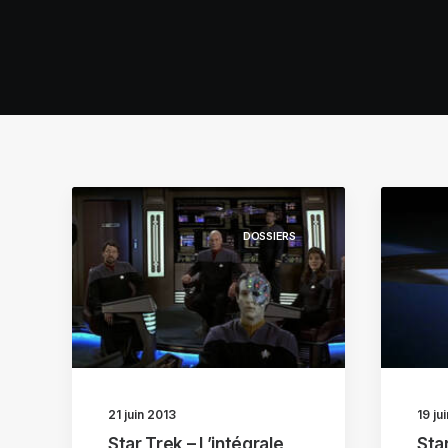
DOSSIERS
21 juin 2013
19 ju
Star Trek – L’intégrale
Star