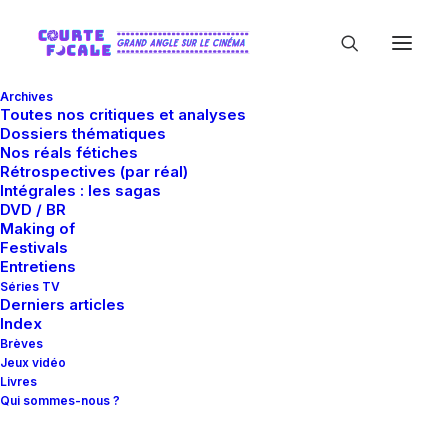
Archives
Toutes nos critiques et analyses
Dossiers thématiques
Nos réals fétiches
Rétrospectives (par réal)
Intégrales : les sagas
DVD / BR
Making of
Festivals
In
Critiques
•
22 juillet 2021
•
14 Minutes
Entretiens
Twister
Séries TV
Derniers articles
Index
Brèves
Guillaume Gas
Jeux vidéo
Livres
Qui sommes-nous ?