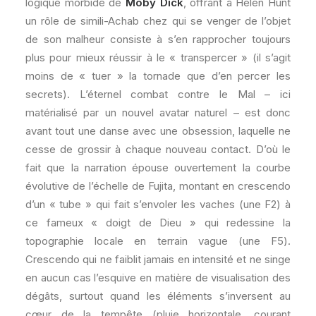
logique morbide de
Moby Dick
, offrant à Helen Hunt
un rôle de simili-Achab chez qui se venger de l’objet
de son malheur consiste à s’en rapprocher toujours
plus pour mieux réussir à le « transpercer » (il s’agit
moins de « tuer » la tornade que d’en percer les
secrets). L’éternel combat contre le Mal – ici
matérialisé par un nouvel avatar naturel – est donc
avant tout une danse avec une obsession, laquelle ne
cesse de grossir à chaque nouveau contact. D’où le
fait que la narration épouse ouvertement la courbe
évolutive de l’échelle de Fujita, montant en crescendo
d’un « tube » qui fait s’envoler les vaches (une F2) à
ce fameux « doigt de Dieu » qui redessine la
topographie locale en terrain vague (une F5).
Crescendo qui ne faiblit jamais en intensité et ne singe
en aucun cas l’esquive en matière de visualisation des
dégâts, surtout quand les éléments s’inversent au
cœur de la tempête (pluie horizontale, courant