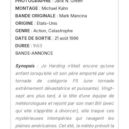
PHOTOGRAPHIE
:
Jack N. Green
MONTAGE
:
Michael Kahn
BANDE ORIGINALE
:
Mark Mancina
ORIGINE
:
Etats-Unis
GENRE
:
Action
,
Catastrophe
DATE DE SORTIE
:
21 août 1996
DUREE
: 1h53
BANDE-ANNONCE
Synopsis
: Jo Harding n’était encore qu’une
enfant lorsqu’elle vit son père emporté par une
tornade de catégorie F5 (une tornade
extrêmement dévastatrice et puissante). Vingt-
sept ans plus tard, à la tête d’une équipe de
météorologues et rejoint par son mari Bill (avec
qui elle s’apprête à divorcer), elle traque ces
mystérieuses intempéries qui ravagent les
plaines américaines. Cet été, la météo prévoit la