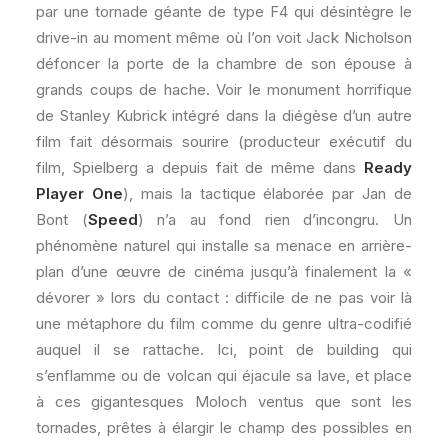
par une tornade géante de type F4 qui désintègre le
drive-in au moment même où l’on voit Jack Nicholson
défoncer la porte de la chambre de son épouse à
grands coups de hache. Voir le monument horrifique
de Stanley Kubrick intégré dans la diégèse d’un autre
film fait désormais sourire (producteur exécutif du
film, Spielberg a depuis fait de même dans
Ready
Player One
), mais la tactique élaborée par Jan de
Bont (
Speed
) n’a au fond rien d’incongru. Un
phénomène naturel qui installe sa menace en arrière-
plan d’une œuvre de cinéma jusqu’à finalement la «
dévorer » lors du contact : difficile de ne pas voir là
une métaphore du film comme du genre ultra-codifié
auquel il se rattache. Ici, point de building qui
s’enflamme ou de volcan qui éjacule sa lave, et place
à ces gigantesques Moloch ventus que sont les
tornades, prêtes à élargir le champ des possibles en