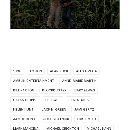
1996
ACTION
ALAN RUCK
ALEXA VEGA
AMBLIN ENTERTAINMENT
ANNE-MARIE MARTIN
BILL PAXTON
BLOCKBUSTER
CARY ELWES
CATASTROPHE
CRITIQUE
ETATS-UNIS
HELEN HUNT
JACK N. GREEN
JAMI GERTZ
JAN DE BONT
JOEL SLOTNICK
LOIS SMITH
MARK MANCINA
MICHAEL CRICHTON
MICHAEL KAHN