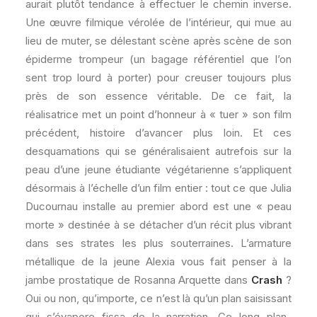
aurait plutôt tendance à effectuer le chemin inverse.
Une œuvre filmique vérolée de l’intérieur, qui mue au
lieu de muter, se délestant scène après scène de son
épiderme trompeur (un bagage référentiel que l’on
sent trop lourd à porter) pour creuser toujours plus
près de son essence véritable. De ce fait, la
réalisatrice met un point d’honneur à « tuer » son film
précédent, histoire d’avancer plus loin. Et ces
desquamations qui se généralisaient autrefois sur la
peau d’une jeune étudiante végétarienne s’appliquent
désormais à l’échelle d’un film entier : tout ce que Julia
Ducournau installe au premier abord est une « peau
morte » destinée à se détacher d’un récit plus vibrant
dans ses strates les plus souterraines. L’armature
métallique de la jeune Alexia vous fait penser à la
jambe prostatique de Rosanna Arquette dans
Crash
?
Oui ou non, qu’importe, ce n’est là qu’un plan saisissant
qui s’évapore fissa de la narration. Ce long plan-