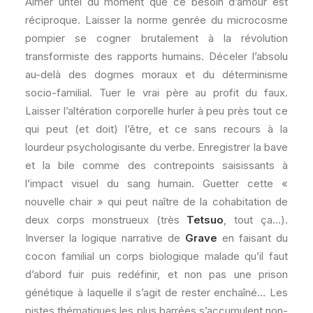
Aimer untel du moment que ce besoin d’amour est
réciproque. Laisser la norme genrée du microcosme
pompier se cogner brutalement à la révolution
transformiste des rapports humains. Déceler l’absolu
au-delà des dogmes moraux et du déterminisme
socio-familial. Tuer le vrai père au profit du faux.
Laisser l’altération corporelle hurler à peu près tout ce
qui peut (et doit) l’être, et ce sans recours à la
lourdeur psychologisante du verbe. Enregistrer la bave
et la bile comme des contrepoints saisissants à
l’impact visuel du sang humain. Guetter cette «
nouvelle chair » qui peut naître de la cohabitation de
deux corps monstrueux (très
Tetsuo
, tout ça…).
Inverser la logique narrative de
Grave
en faisant du
cocon familial un corps biologique malade qu’il faut
d’abord fuir puis redéfinir, et non pas une prison
génétique à laquelle il s’agit de rester enchaîné… Les
pistes thématiques les plus barrées s’accumulent non-