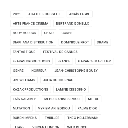
2021
AGATHE ROUSSELLE
ANAÏS FABRE
ARTE FRANCE CINÉMA
BERTRAND BONELLO
BODY HORROR
CHAIR
CORPS
DIAPHANA DISTRIBUTION
DOMINIQUE FROT
DRAME
FANTASTIQUE
FESTIVAL DE CANNES
FRAKAS PRODUCTIONS
FRANCE
GARANCE MARILLIER
GENRE
HORREUR
JEAN-CHRISTOPHE BOUZY
JIM WILLIAMS
JULIA DUCOURNAU
KAZAK PRODUCTIONS
LAMINE CISSOKHO
LAÏS SALAMEH
MEHDI RAHIM-SILVIOLI
METAL
MUTATION
MYRIEM AKHEDDIOU
PALME D'OR
RUBEN IMPENS
THRILLER
THÉO HELLERMANN
TITANE
VINCENT LINDON
WILD BUNCH