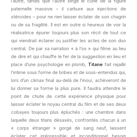
l’autre, tandis que l’autre singe le culte de la figure
paternelle massive – il carbure aux injections de
stéroïdes – pour ne rien laisser éclater de son chagrin
ou de sa fragilité. Il est en outre si heureux de voir la
réalisatrice épurer toujours plus son récit de tout ce
qui viendrait éclairer ou justifier les actes de son duo
central. De par sa narration « à l’os » qui filme au lieu
de dire et qui chauffe le fer de la suggestion en lieu et
place d’une psychologie en plomb,
Titane
fait rejaillir
l’intime sous forme de bribes et de sous-entendus qui,
lors d’un climax final au-delà de l’inouï, achèveront de
lui donner sa forme la plus pure. Il faudra attendre le
point de chute de cette expérience physique pour
laisser éclater le noyau central du film et de ses deux
cobayes toujours plus épluchés : une chambre dans
laquelle deux titans désaxés, confrontés chacun à un
« corps étranger » gorgé de sang neuf, laissent
éclater cet irrépressible et inconditionnel besoin