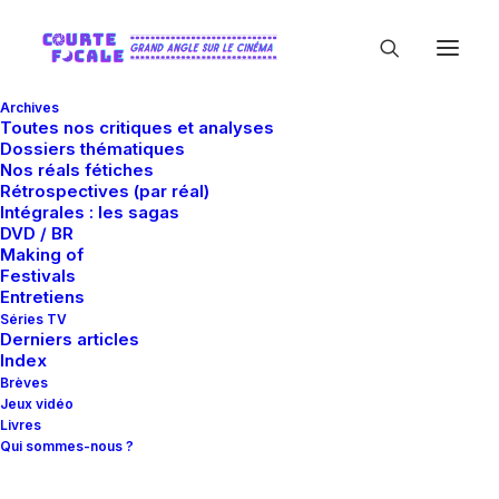
Archives
Toutes nos critiques et analyses
Dossiers thématiques
Nos réals fétiches
Rétrospectives (par réal)
Intégrales : les sagas
DVD / BR
Making of
Festivals
In
Critiques
•
15 juillet 2021
•
19 Minutes
Entretiens
Titane
Séries TV
Derniers articles
Index
Brèves
Guillaume Gas
Jeux vidéo
Livres
Qui sommes-nous ?