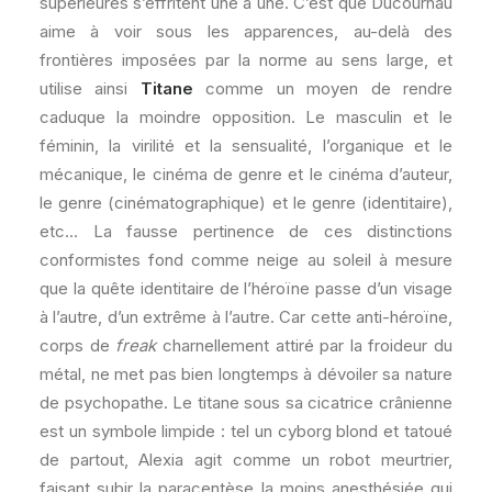
supérieures s’effritent une à une. C’est que Ducournau
aime à voir sous les apparences, au-delà des
frontières imposées par la norme au sens large, et
utilise ainsi
Titane
comme un moyen de rendre
caduque la moindre opposition. Le masculin et le
féminin, la virilité et la sensualité, l’organique et le
mécanique, le cinéma de genre et le cinéma d’auteur,
le genre (cinématographique) et le genre (identitaire),
etc… La fausse pertinence de ces distinctions
conformistes fond comme neige au soleil à mesure
que la quête identitaire de l’héroïne passe d’un visage
à l’autre, d’un extrême à l’autre. Car cette anti-héroïne,
corps de
freak
charnellement attiré par la froideur du
métal, ne met pas bien longtemps à dévoiler sa nature
de psychopathe. Le titane sous sa cicatrice crânienne
est un symbole limpide : tel un cyborg blond et tatoué
de partout, Alexia agit comme un robot meurtrier,
faisant subir la paracentèse la moins anesthésiée qui