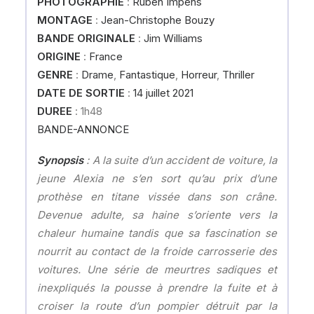
PHOTOGRAPHIE
:
Ruben Impens
MONTAGE
:
Jean-Christophe Bouzy
BANDE ORIGINALE
:
Jim Williams
ORIGINE
:
France
GENRE
:
Drame
,
Fantastique
,
Horreur
,
Thriller
DATE DE SORTIE
:
14 juillet 2021
DUREE
: 1h48
BANDE-ANNONCE
Synopsis
: A la suite d’un accident de voiture, la
jeune Alexia ne s’en sort qu’au prix d’une
prothèse en titane vissée dans son crâne.
Devenue adulte, sa haine s’oriente vers la
chaleur humaine tandis que sa fascination se
nourrit au contact de la froide carrosserie des
voitures. Une série de meurtres sadiques et
inexpliqués la pousse à prendre la fuite et à
croiser la route d’un pompier détruit par la