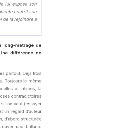
lle lui expose son
tiente nourrit son
 de la rejoindre à
me long-métrage de
 Une différence de
s partout. Déjà trois
ça. Toujours le même
lles et intimes, la
hoses contradictoires
si l’on veut (essayer
iet un regard d’auteur
n, d’abord structurée
trouver une brillante