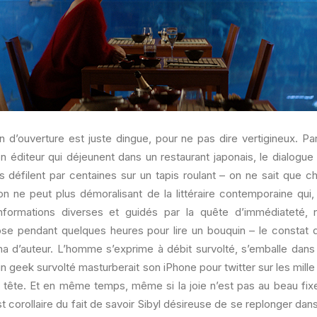
an d’ouverture est juste dingue, pour ne pas dire vertigineux. P
on éditeur qui déjeunent dans un restaurant japonais, le dialogue
s défilent par centaines sur un tapis roulant – on ne sait que cho
 on ne peut plus démoralisant de la littéraire contemporaine qui
informations diverses et guidés par la quête d’immédiateté,
pose pendant quelques heures pour lire un bouquin – le constat d
 d’auteur. L’homme s’exprime à débit survolté, s’emballe dan
 geek survolté masturberait son iPhone pour twitter sur les mille
en tête. Et en même temps, même si la joie n’est pas au beau fixe
t corollaire du fait de savoir Sibyl désireuse de se replonger dans l’