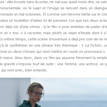
eurs : elle écoute sans écouter, ne sait pas quels mots dire, ne sait
onumentale, où le sujet et l’image se lancent dans un dialo
harmonisés et mal ordonnés. Et comme son héroïne hérite sur le ch
dans un tourbillon d’idées et de pensées (ce que ses deux activi
t déjà sûr d’une chose : si le film a pour ambition de parler d’un
 un « truc » à raconter, mais plutôt un objet d’étude dont il s’a
s. En même temps, cette scène d’ouverture a déjà pris soin de ne ri
squ’à le synthétiser en une phrase très théorique : «
La fiction, c
d’une ou deux choses qui vont mettre en route un processus
».
t mieux. Ainsi donc, dans ce film qui assume fièrement la simplici
 de gravité s’impose tout de suite : une femme, une actrice, un pé
 qui vont avec, bien entendu.