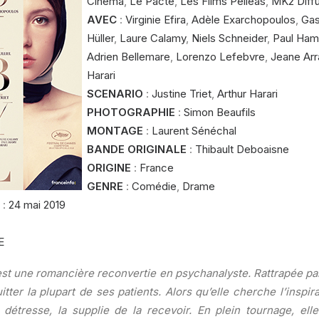
Cinéma
,
Le Pacte
,
Les Films Pelléas
,
MK2 Diff
AVEC
:
Virginie Efira
,
Adèle Exarchopoulos
,
Gas
Hüller
,
Laure Calamy
,
Niels Schneider
,
Paul Ham
Adrien Bellemare
,
Lorenzo Lefebvre
,
Jeane Arr
Harari
SCENARIO
:
Justine Triet
,
Arthur Harari
PHOTOGRAPHIE
:
Simon Beaufils
MONTAGE
:
Laurent Sénéchal
BANDE ORIGINALE
:
Thibault Deboaisne
ORIGINE
:
France
GENRE
:
Comédie
,
Drame
:
24 mai 2019
E
est une romancière reconvertie en psychanalyste. Rattrapée par 
itter la plupart de ses patients. Alors qu’elle cherche l’inspir
 détresse, la supplie de la recevoir. En plein tournage, ell