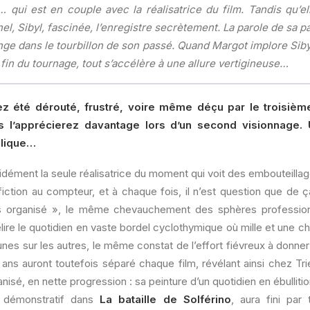
l… qui est en couple avec la réalisatrice du film. Tandis qu’e
l, Sibyl, fascinée, l’enregistre secrètement. La parole de sa pa
nge dans le tourbillon de son passé. Quand Margot implore Sibyl
 fin du tournage, tout s’accélère à une allure vertigineuse…
 été dérouté, frustré, voire même déçu par le troisiè
us l’apprécierez davantage lors d’un second visionnage.
plique…
cidément la seule réalisatrice du moment qui voit des embouteillage
iction au compteur, et à chaque fois, il n’est question que de 
s organisé », le même chevauchement des sphères professionne
re le quotidien en vaste bordel cyclothymique où mille et une c
nes sur les autres, le même constat de l’effort fiévreux à donner 
is ans auront toutefois séparé chaque film, révélant ainsi chez Tr
isé, en nette progression : sa peinture d’un quotidien en ébullitio
p démonstratif dans
La bataille de Solférino
, aura fini par 