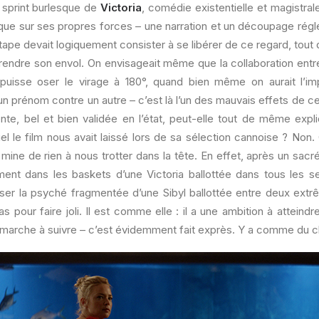
 sprint burlesque de
Victoria
, comédie existentielle et magistrale
 que sur ses propres forces – une narration et un découpage régl
étape devait logiquement consister à se libérer de ce regard, tout 
 prendre son envol. On envisageait même que la collaboration entre
 puisse oser le virage à 180°, quand bien même on aurait l’im
n prénom contre un autre – c’est là l’un des mauvais effets de ce
nte, bel et bien validée en l’état, peut-elle tout de même expli
el le film nous avait laissé lors de sa sélection cannoise ? Non. C
nué mine de rien à nous trotter dans la tête. En effet, après un sa
ment dans les baskets d’une Victoria ballottée dans tous les sen
ser la psyché fragmentée d’une Sibyl ballottée entre deux extrê
 pour faire joli. Il est comme elle : il a une ambition à atteindre,
a marche à suivre – c’est évidemment fait exprès. Y a comme du c