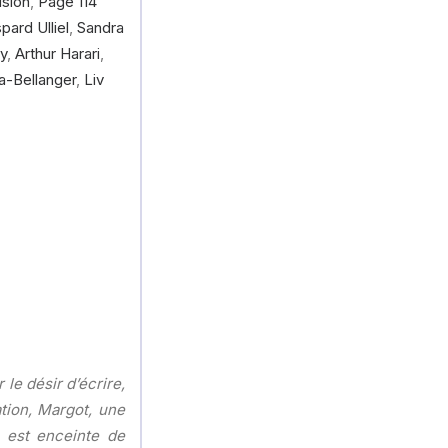
usion
,
Page 114
pard Ulliel
,
Sandra
y
,
Arthur Harari
,
a-Bellanger
,
Liv
le désir d’écrire,
ation, Margot, une
e est enceinte de