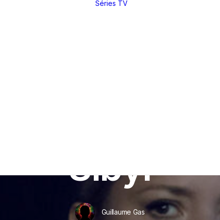
Séries TV
Toutes nos
critiques et
analyses
Dossiers
thématiques
Nos réals
fétiches
Derniers articles
Rétrospectives
Index
(par réal)
Intégrales : les
sagas
DVD / BR
In
Critiques
•
4 octobre 2019
•
17 Minutes
Making of
Festivals
Sibyl
Entretiens
Guillaume Gas