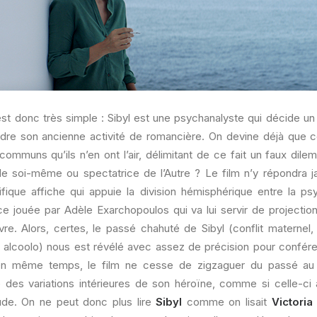
st donc très simple : Sibyl est une psychanalyste qui décide un
ndre son ancienne activité de romancière. On devine déjà que 
communs qu’ils n’en ont l’air, délimitant de ce fait un faux dil
 de soi-même ou spectatrice de l’Autre ? Le film n’y répondra j
fique affiche qui appuie la division hémisphérique entre la psy
ce jouée par Adèle Exarchopoulos qui va lui servir de projectio
vre. Alors, certes, le passé chahuté de Sibyl (conflit maternel
 alcoolo) nous est révélé avec assez de précision pour confére
en même temps, le film ne cesse de zigzaguer du passé au 
é des variations intérieures de son héroïne, comme si celle-ci a
tude. On ne peut donc plus lire
Sibyl
comme on lisait
Victoria