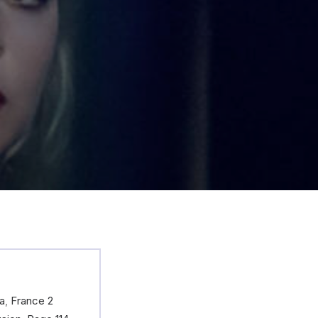
a
,
France 2