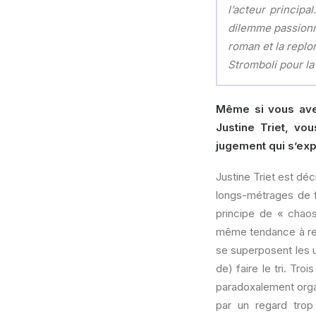
l’acteur principa
dilemme passionne
roman et la replo
Stromboli pour la
Même si vous avez
Justine Triet, vo
jugement qui s’ex
Justine Triet est dé
longs-métrages de f
principe de « chao
même tendance à reli
se superposent les u
de) faire le tri. Tro
paradoxalement organ
par un regard tro