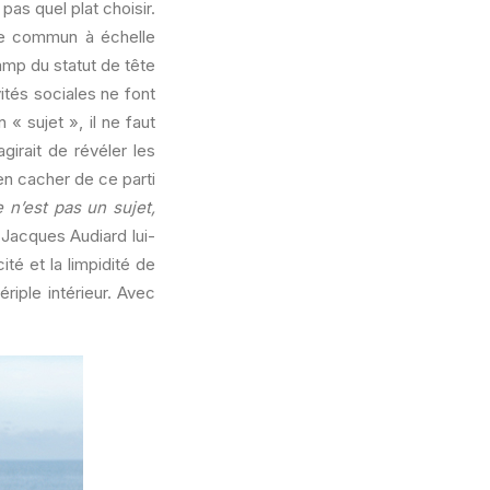
 pas quel plat choisir.
gue commun à échelle
amp du statut de tête
tés sociales ne font
 « sujet », il ne faut
girait de révéler les
en cacher de ce parti
e n’est pas un sujet,
 Jacques Audiard lui-
té et la limpidité de
riple intérieur. Avec