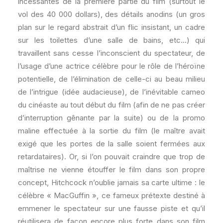
incessantes de la première partie du film (surtout le
vol des 40 000 dollars), des détails anodins (un gros
plan sur le regard abstrait d’un flic insistant, un cadre
sur les toilettes d’une salle de bains, etc…) qui
travaillent sans cesse l’inconscient du spectateur, de
l’usage d’une actrice célèbre pour le rôle de l’héroïne
potentielle, de l’élimination de celle-ci au beau milieu
de l’intrigue (idée audacieuse), de l’inévitable cameo
du cinéaste au tout début du film (afin de ne pas créer
d’interruption gênante par la suite) ou de la promo
maline effectuée à la sortie du film (le maître avait
exigé que les portes de la salle soient fermées aux
retardataires). Or, si l’on pouvait craindre que trop de
maîtrise ne vienne étouffer le film dans son propre
concept, Hitchcock n’oublie jamais sa carte ultime : le
célèbre « MacGuffin », ce fameux prétexte destiné à
emmener le spectateur sur une fausse piste et qu’il
réutilisera de façon encore plus forte dans son film