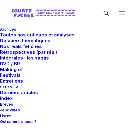
Archives
Toutes nos critiques et analyses
Dossiers thématiques
Nos réals fétiches
Rétrospectives (par réal)
Intégrales : les sagas
DVD / BR
Making of
Festivals
In
Analyses
•
7 mai 2011
•
24 Minutes
Entretiens
Psychose / Psycho
Séries TV
Derniers articles
Index
Brèves
Guillaume Gas
Jeux vidéo
Livres
Qui sommes-nous ?