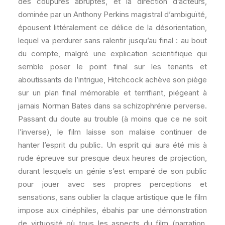
des coupures abruptes, et la direction d’acteurs,
dominée par un Anthony Perkins magistral d’ambiguïté,
épousent littéralement ce délice de la désorientation,
lequel va perdurer sans ralentir jusqu’au final : au bout
du compte, malgré une explication scientifique qui
semble poser le point final sur les tenants et
aboutissants de l’intrigue, Hitchcock achève son piège
sur un plan final mémorable et terrifiant, piégeant à
jamais Norman Bates dans sa schizophrénie perverse.
Passant du doute au trouble (à moins que ce ne soit
l’inverse), le film laisse son malaise continuer de
hanter l’esprit du public. Un esprit qui aura été mis à
rude épreuve sur presque deux heures de projection,
durant lesquels un génie s’est emparé de son public
pour jouer avec ses propres perceptions et
sensations, sans oublier la claque artistique que le film
impose aux cinéphiles, ébahis par une démonstration
de virtuosité où tous les aspects du film (narration,