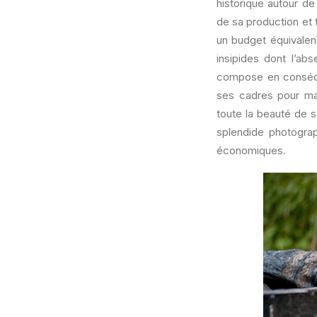
historique autour de
de sa production et t
un budget équivalen
insipides dont l’a
compose en conséque
ses cadres pour mag
toute la beauté de 
splendide photogra
économiques.