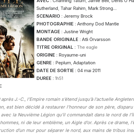
AVEC
:
Channing Tatum
,
Jamie Bell
,
Denis O’Ha
Sutherland
,
Tahar Rahim
,
Mark Strong
…
SCENARIO
:
Jeremy Brock
PHOTOGRAPHIE
:
Anthony Dod Mantle
MONTAGE
:
Justine Wright
BANDE ORIGINALE
:
Atli Örvarsson
TITRE ORIGINAL
: The eagle
ORIGINE
:
Royaume-uni
GENRE
:
Peplum
,
Adaptation
DATE DE SORTIE
:
04 mai 2011
DUREE
: 1h51
E
 après J.-C., l’Empire romain s’étend jusqu’à l’actuelle Angleter
on, est bien décidé à restaurer l’honneur de son père, dispar
t avec la Neuvième Légion qu’il commandait dans le nord de l’î
 hommes, ni de leur emblème, un Aigle d’or. Après ce drame, 
uction d’un mur pour séparer le nord, aux mains de tribus in