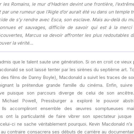
ur les Romains, le mur d’Hadrien devint une frontière, l’extrê
par une rumeur que l’Aigle d’or aurait été vu dans un temple tr
ide de s’y rendre avec Esca, son esclave. Mais au-delà du mu
onnues et sauvages, difficile de savoir qui est à la merci 
écouvertes, Marcus va devoir affronter les plus redoutables d
ouver la vérité…
admis que le talent saute une génération. Si on en croit ce vieux 
acdonald se soit laissé tenter par les sirènes du septième art. 
des films de Danny Boyle), Macdonald a suivit les traces de s
oignant la prétendue grande famille du cinéma. Enfin, suivre
ive puisque son parcours diverge de celui de son ancêtre
c Michael Powell, Pressburger a exploré le pouvoir abstra
. Ils accompliront ensemble des œuvres somptueuses mai
s ont la particularité de faire vibrer son spectateur jusqu
 celui-ci ne sache véritablement pourquoi. Kevin Macdonald n’a
t au contraire consacrera ses débuts de carrière au documentair