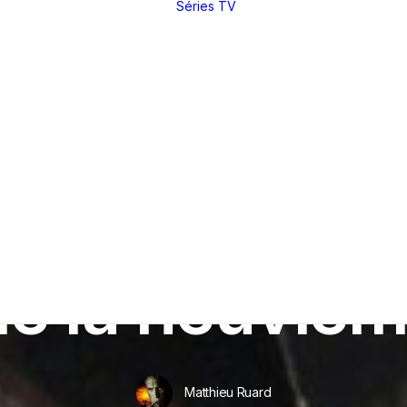
Séries TV
Toutes nos
critiques et
analyses
Dossiers
thématiques
Nos réals
fétiches
Derniers articles
Rétrospectives
Index
(par réal)
Intégrales : les
sagas
DVD / BR
In
Critiques
•
9 mai 2011
•
10 Minutes
Making of
Festivals
 de la neuvièm
Entretiens
Matthieu Ruard