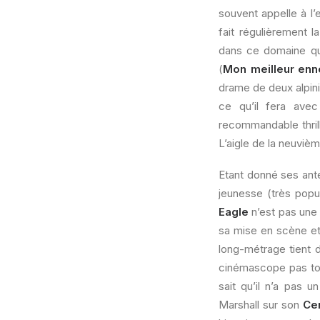
souvent appelle à l’
fait régulièrement 
dans ce domaine que
(
Mon meilleur enn
drame de deux alpini
ce qu’il fera avec
recommandable thrill
L’aigle de la neuvièm
Etant donné ses anté
jeunesse (très pop
Eagle
n’est pas une
sa mise en scène et 
long-métrage tient d
cinémascope pas tou
sait qu’il n’a pas 
Marshall sur son
Ce