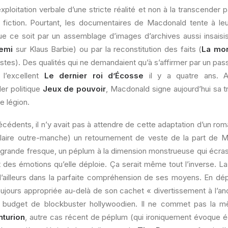
exploitation verbale d’une stricte réalité et non à la transcender
la fiction. Pourtant, les documentaires de Macdonald tente à le
 ce soit par un assemblage d’images d’archives aussi insaisi
emi
sur Klaus Barbie) ou par la reconstitution des faits (
La mo
stes). Des qualités qui ne demandaient qu’à s’affirmer par un passa
 l’excellent
Le dernier roi d’Écosse
il y a quatre ans. 
er politique
Jeux de pouvoir
, Macdonald signe aujourd’hui sa t
e légion.
cédents, il n’y avait pas à attendre de cette adaptation d’un rom
ulaire outre-manche) un retournement de veste de la part de 
 grande fresque, un péplum à la dimension monstrueuse qui écras
des émotions qu’elle déploie. Ça serait même tout l’inverse. La 
’ailleurs dans la parfaite compréhension de ses moyens. En dépit 
jours appropriée au-delà de son cachet « divertissement à l’a
un budget de blockbuster hollywoodien. Il ne commet pas la 
nturion
, autre cas récent de péplum (qui ironiquement évoque 