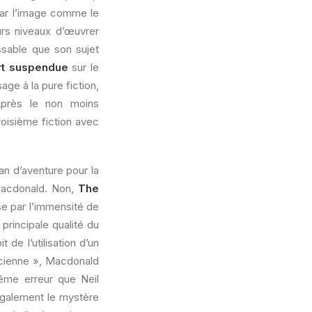
 par l’image comme le
urs niveaux d’œuvrer
ssable que son sujet
rt suspendue
sur le
ge à la pure fiction,
Après le non moins
roisième fiction avec
an d’aventure pour la
Macdonald. Non,
The
e par l’immensité de
principale qualité du
de l’utilisation d’un
ncienne », Macdonald
même erreur que Neil
également le mystère