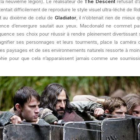
 la neuvième légion). Le réalisateur de
The Descent
refusait d’
entait difficilement de reproduire le style visuel ultra-léché de R
t au dixième de celui de
Gladiator
, il n’obtenait rien de mieux 
bsence d’envergure sautait aux yeux. Macdonald ne commet pas
nce ses choix pour réussir à rendre pleinement divertissant so
nifier ses personnages et leurs tourments, place la caméra 
ses paysages et de ses environnements naturels ressorte à moindr
phie pour que cela n’apparaissent jamais comme une soumissio