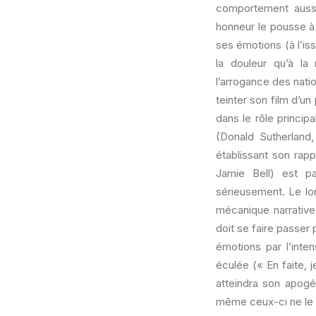
comportement aussi 
honneur le pousse à 
ses émotions (à l’is
la douleur qu’à la
l’arrogance des natio
teinter son film d’un
dans le rôle princi
(Donald Sutherland
établissant son rap
Jamie Bell) est pa
sérieusement. Le lo
mécanique narrative 
doit se faire passer 
émotions par l’inte
éculée (« En faite,
atteindra son apogé
même ceux-ci ne le 