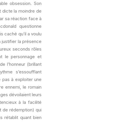
table obsession. Son
t dicte la moindre de
ar sa réaction face à
acdonald questionne
is caché qu’il a voulu
 justifier la présence
oureux seconds rôles
nt le personnage et
 l’honneur (brillant
ythme s’essoufflant
 pas à exploiter une
ire ennemi, le romain
ages dévoilaient leurs
ncieux à la facilité
t de rédemption) qui
 rétablit quant bien