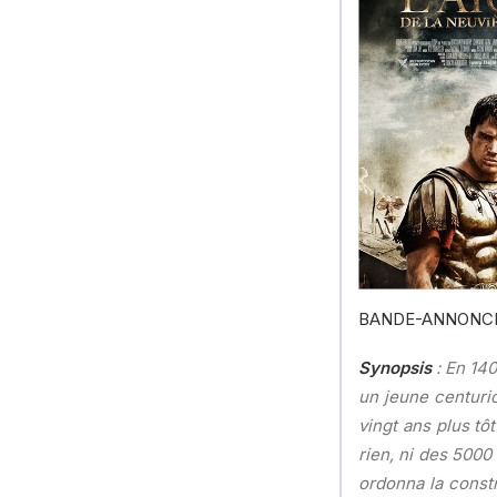
BANDE-ANNONC
Synopsis
: En 140
un jeune centuri
vingt ans plus tô
rien, ni des 5000
ordonna la constr