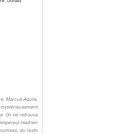
re
,
Donald
re. Marcus Aquila,
u mystérieusement
le. On ne retrouva
l’empereur Hadrien
soumises, du reste