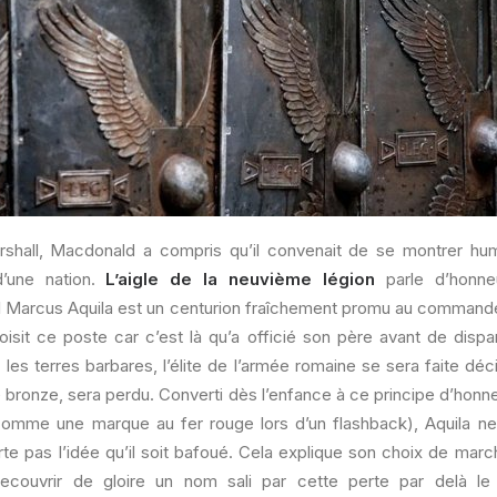
shall, Macdonald a compris qu’il convenait de se montrer hu
d’une nation.
L’aigle de la neuvième légion
parle d’honne
l Marcus Aquila est un centurion fraîchement promu au comman
oisit ce poste car c’est là qu’a officié son père avant de dispara
 les terres barbares, l’élite de l’armée romaine se sera faite d
e bronze, sera perdu. Converti dès l’enfance à ce principe d’honne
omme une marque au fer rouge lors d’un flashback), Aquila ne 
rte pas l’idée qu’il soit bafoué. Cela explique son choix de marc
ecouvrir de gloire un nom sali par cette perte par delà 