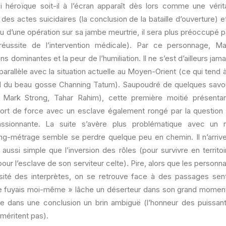
héroïque soit-il à l’écran apparaît dès lors comme une véri
des actes suicidaires (la conclusion de la bataille d’ouverture) e
su d’une opération sur sa jambe meurtrie, il sera plus préoccupé p
 réussite de l’intervention médicale). Par ce personnage, M
ns dominantes et la peur de l’humiliation. Il ne s’est d’ailleurs jama
 parallèle avec la situation actuelle au Moyen-Orient (ce qui tend à
pal du beau gosse Channing Tatum). Saupoudré de quelques sav
, Mark Strong, Tahar Rahim), cette première moitié présenta
port de force avec un esclave également rongé par la question de
ssionnante. La suite s’avère plus problématique avec un r
ng-métrage semble se perdre quelque peu en chemin. Il n’arrive
aussi simple que l’inversion des rôles (pour survivre en territo
pour l’esclave de son serviteur celte). Pire, alors que les personn
nsité des interprètes, on se retrouve face à des passages sente
 je fuyais moi-même » lâche un déserteur dans son grand momen
e dans une conclusion un brin ambiguë (l’honneur des puissants
méritent pas).