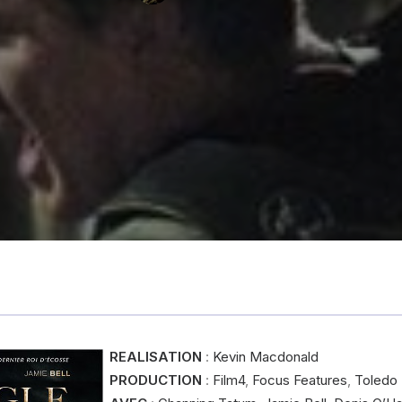
REALISATION
:
Kevin Macdonald
PRODUCTION
:
Film4
,
Focus Features
,
Toledo 