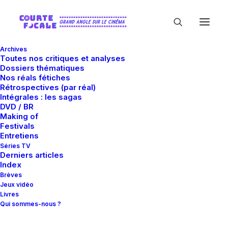
Archives
Toutes nos critiques et analyses
Dossiers thématiques
Nos réals fétiches
Rétrospectives (par réal)
Intégrales : les sagas
In
Série TV
,
Séries
•
11 mai 2018
•
19 Minutes
DVD / BR
Making of
Chuck - Trop de
Festivals
Entretiens
référence tue la
Séries TV
Derniers articles
Index
révérence ?
Brèves
Jeux vidéo
Livres
Qui sommes-nous ?
Guillaume Gas