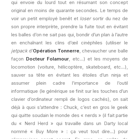
qui envoie du lourd tout en résumant son concept
original en moins de quarante secondes. Le temps de
voir un petit employé benêt et
loser
sortir du nez de
son propre interprète, prendre la fuite tout en évitant
les balles d’on ne sait pas qui, bondir d’un plan à l’autre
en enchaînant les clins d’œil cinéphiles (utiliser le
jetpack
d’
Opération Tonnerre
, chevaucher une balle
façon
Docteur Folamour
, etc…) et les moyens de
locomotion (voiture, hélicoptère, skateboard, etc…),
sauver sa tête en évitant les étoiles d’un ninja et
assumer plein cadre l’importance de l’outil
informatique (le générique se finit sur les touches d’un
clavier d’ordinateur rempli de logos cachés), on sait
déjà à quoi s’attendre : Chuck, c’est en gros le geek
qui quitte soudain le monde des « nerds » (il fait partie
du « Nerd Herd » qui travaille dans un Darty local
nommé « Buy More » : ça veut tout dire…) pour