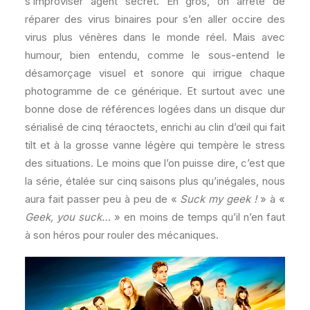
s’improviser agent secret. En gros, on arrête de
réparer des virus binaires pour s’en aller occire des
virus plus vénères dans le monde réel. Mais avec
humour, bien entendu, comme le sous-entend le
désamorçage visuel et sonore qui irrigue chaque
photogramme de ce générique. Et surtout avec une
bonne dose de références logées dans un disque dur
sérialisé de cinq téraoctets, enrichi au clin d’œil qui fait
tilt et à la grosse vanne légère qui tempère le stress
des situations. Le moins que l’on puisse dire, c’est que
la série, étalée sur cinq saisons plus qu’inégales, nous
aura fait passer peu à peu de «
Suck my geek !
» à «
Geek, you suck…
» en moins de temps qu’il n’en faut
à son héros pour rouler des mécaniques.