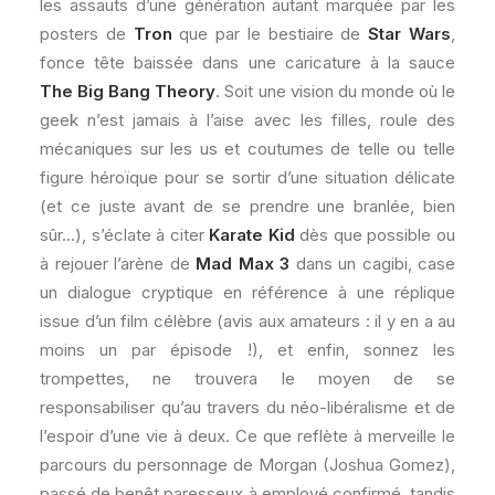
les assauts d’une génération autant marquée par les
posters de
Tron
que par le bestiaire de
Star Wars
,
fonce tête baissée dans une caricature à la sauce
The Big Bang Theory
. Soit une vision du monde où le
geek n’est jamais à l’aise avec les filles, roule des
mécaniques sur les us et coutumes de telle ou telle
figure héroïque pour se sortir d’une situation délicate
(et ce juste avant de se prendre une branlée, bien
sûr…), s’éclate à citer
Karate Kid
dès que possible ou
à rejouer l’arène de
Mad Max 3
dans un cagibi, case
un dialogue cryptique en référence à une réplique
issue d’un film célèbre (avis aux amateurs : il y en a au
moins un par épisode !), et enfin, sonnez les
trompettes, ne trouvera le moyen de se
responsabiliser qu’au travers du néo-libéralisme et de
l’espoir d’une vie à deux. Ce que reflète à merveille le
parcours du personnage de Morgan (Joshua Gomez),
passé de benêt paresseux à employé confirmé, tandis