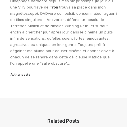
Cinéphage hardcore depuis mes six printemps (le jour où
une VHS pourrave de
Tron
trouva sa place dans mon
magnétoscope), DVDvore compulsif, consommateur aguerri
de films singuliers et/ou zarbis, défenseur absolu de
Terrence Malick et de Nicolas Winding Refn, et surtout,
enclin à chercher jour après jour dans le cinéma un puits
infini de sensations, qu'elles soient fortes, émouvantes,
agressives ou uniques en leur genre. Toujours prêt à
dégainer ma plume pour causer cinéma et donner envie à
chacun de se rendre dans cette délicieuse Matrice que
l'on appelle une "salle obscure"...
Author posts
Related Posts