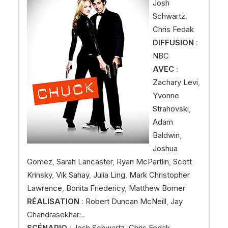
Josh
Schwartz
,
Chris Fedak
DIFFUSION
:
NBC
AVEC
:
Zachary Levi
,
Yvonne
Strahovski
,
Adam
Baldwin
,
Joshua
Gomez
,
Sarah Lancaster
,
Ryan McPartlin
,
Scott
Krinsky
,
Vik Sahay
,
Julia Ling
,
Mark Christopher
Lawrence
,
Bonita Friedericy
,
Matthew Bomer
RÉALISATION
:
Robert Duncan McNeill
,
Jay
Chandrasekhar
…
SCÉNARIO
:
Josh Schwartz
,
Chris Fedak