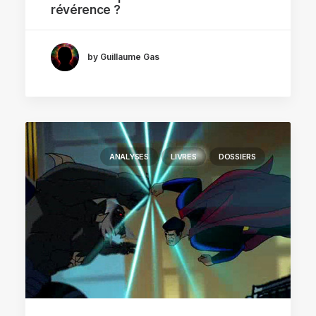
révérence ?
by Guillaume Gas
ANALYSES
LIVRES
DOSSIERS