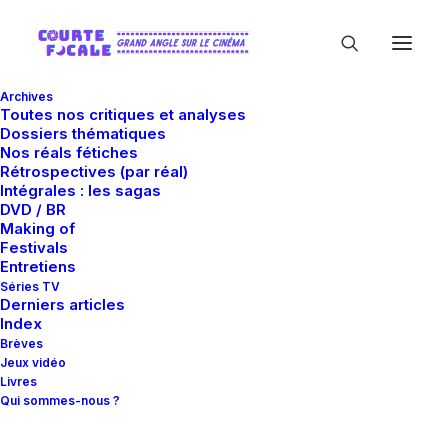
Archives
Toutes nos critiques et analyses
Dossiers thématiques
Nos réals fétiches
Rétrospectives (par réal)
Intégrales : les sagas
DVD / BR
Making of
Festivals
In
Critiques
•
3 septembre 2020
•
19 Minutes
Entretiens
Black Moon
Séries TV
Derniers articles
Index
Brèves
Guillaume Gas
Jeux vidéo
Livres
Qui sommes-nous ?