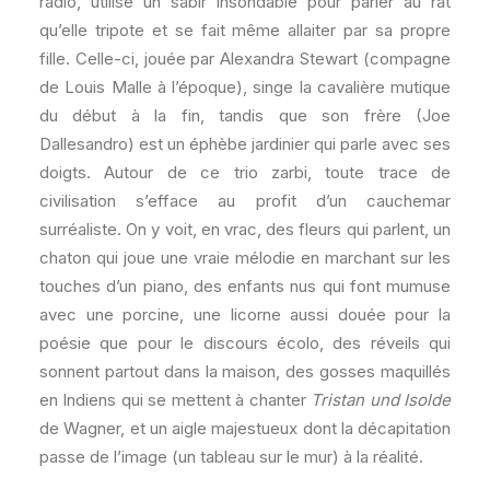
radio, utilise un sabir insondable pour parler au rat
qu’elle tripote et se fait même allaiter par sa propre
fille. Celle-ci, jouée par Alexandra Stewart (compagne
de Louis Malle à l’époque), singe la cavalière mutique
du début à la fin, tandis que son frère (Joe
Dallesandro) est un éphèbe jardinier qui parle avec ses
doigts. Autour de ce trio zarbi, toute trace de
civilisation s’efface au profit d’un cauchemar
surréaliste. On y voit, en vrac, des fleurs qui parlent, un
chaton qui joue une vraie mélodie en marchant sur les
touches d’un piano, des enfants nus qui font mumuse
avec une porcine, une licorne aussi douée pour la
poésie que pour le discours écolo, des réveils qui
sonnent partout dans la maison, des gosses maquillés
en Indiens qui se mettent à chanter
Tristan und Isolde
de Wagner, et un aigle majestueux dont la décapitation
passe de l’image (un tableau sur le mur) à la réalité.