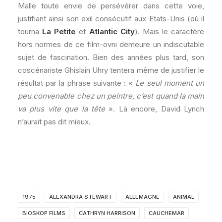
Malle toute envie de persévérer dans cette voie,
justifiant ainsi son exil consécutif aux Etats-Unis (où il
tourna
La Petite
et
Atlantic City
). Mais le caractère
hors normes de ce film-ovni demeure un indiscutable
sujet de fascination. Bien des années plus tard, son
coscénariste Ghislain Uhry tentera même de justifier le
résultat par la phrase suivante : «
Le seul moment un
peu convenable chez un peintre, c’est quand la main
va plus vite que la tête
». Là encore, David Lynch
n’aurait pas dit mieux.
1975
ALEXANDRA STEWART
ALLEMAGNE
ANIMAL
BIOSKOP FILMS
CATHRYN HARRISON
CAUCHEMAR