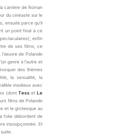
la carrière de Roman
our du cinéaste sur le
, ensuite parce qu’il
t un point final à ce
pectaculaires), enfin
utre de ses films, ce
l, l’œuvre de Polanski
un genre à l’autre et
à évoquer des thèmes
té, la sexualité, la
allèle insidieux avec
ues (dont
Tess
et
Le
eurs films de Polanski
de et le grotesque au
la folie débordent de
bre insoupçonnée. Et
 suite.