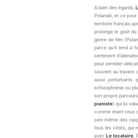
A bien des égards,
L
Polanski, et ce pour 
territoire français 
prolonge le goût du 
genre de film (Polan
parce qu’il tend à f
sentiment d’aliénatio
peut sembler délicat
souvent au travers 
aussi perturbants q
schizophrénie ou plu
son propre parcours 
pianiste
) qui lui va
comme étant ceux qui
sein même des rappor
tous les côtés, qui
avec
Le locataire
, 