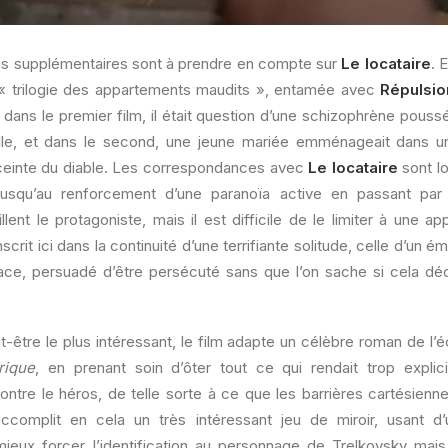
es supplémentaires sont à prendre en compte sur
Le locataire
. 
 « trilogie des appartements maudits », entamée avec
Répulsio
 dans le premier film, il était question d’une schizophrène pous
uelle, et dans le second, une jeune mariée emménageait dans 
enceinte du diable. Les correspondances avec
Le locataire
sont lo
jusqu’au renforcement d’une paranoïa active en passant par l
lent le protagoniste, mais il est difficile de le limiter à une 
’inscrit ici dans la continuité d’une terrifiante solitude, celle d’un é
ace, persuadé d’être persécuté sans que l’on sache si cela d
ut-être le plus intéressant, le film adapte un célèbre roman de l’é
rique
, en prenant soin d’ôter tout ce qui rendait trop explici
contre le héros, de telle sorte à ce que les barrières cartésienn
accomplit en cela un très intéressant jeu de miroir, usant 
mieux forcer l’identification au personnage de Trelkovsky mai