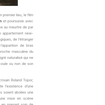
En premier lieu, le film
n
et poursuivie avec
sée au meurtre de par
un appartement new-
giques, de l’étranger
’apparition de bras
approche masculine du
migré naturalisé qui ne
écoule ou non de son
crivain Roland Topor,
te l’existence d’une
es soient abolies une
d’une mise en scène
s en prenant soin de