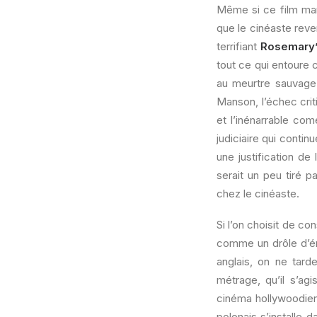
Même si ce film marq
que le cinéaste reve
terrifiant
Rosemary’
tout ce qui entoure 
au meurtre sauvage
Manson, l’échec crit
et l’inénarrable co
judiciaire qui contin
une justification de
serait un peu tiré 
chez le cinéaste.
Si l’on choisit de c
comme un drôle d’ém
anglais, on ne tard
métrage, qu’il s’ag
cinéma hollywoodien
polonais s’installe 