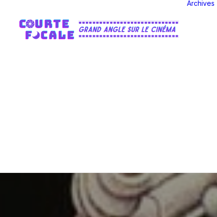
Archives
In
An