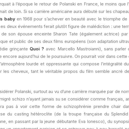
uait à l’époque le retour de Polanski en France, le moins que l’
nait de loin. Si sa carrière américaine aura débuté sur les chape
s baby
en 1968 pour s’achever en beauté avec le triomphe de
ces deux événements ferait plutôt figure de malédiction : une terr
 de son épouse enceinte Sharon Tate (également actrice) par 
ique et public de ses deux films européens (son adaptation ultra
médie grinçante
Quoi ?
avec Marcello Mastroianni), sans parler d
ue encore aujourd’hui de le poursuivre. On pourrait voir dans cett
 l’atmosphère lourde et oppressante qui compose l’intégralité d
par les cheveux, tant le véritable propos du film semble ancré d
onsidérer Polanski, surtout au vu d’une carrière marquée par de nom
igré schizo n’ayant jamais su se considérer comme français, am
era pas à voir cette forme de schizophrénie prendre chair d
isse du casting hétéroclite (de la troupe française du Splendi
ne, en passant par la jeune débutante Eva Ionesco), du synopsis
dans un appartement parisien et se retrouve peu à peu harcelé p