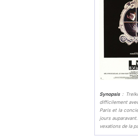
Synopsis
: Trelko
difficilement ave
Paris et la conci
jours auparavant.
vexations de la p