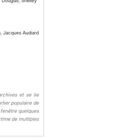
 Douglas
,
Shelley
m
,
Jacques Audiard
archives et se lie
rtier populaire de
a fenêtre quelques
ctime de multiples