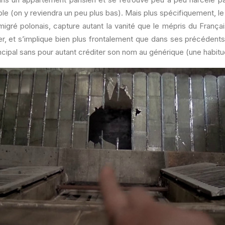
ble (on y reviendra un peu plus bas). Mais plus spécifiquement, le 
migré polonais, capture autant la vanité que le mépris du França
ger, et s’implique bien plus frontalement que dans ses précédents
incipal sans pour autant créditer son nom au générique (une habitu