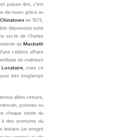
on puisse dire, c’est
aux de roues grâce au
Chinatown
en 1975,
ible dépression suite
la secte de Charles
violente de
Macbeth
’une célèbre affaire
e enfilade de malheurs
u
Locataire
, mais ce
epuis très longtemps
breux allers-retours,
éricain, polonais ou
ans chaque strate du
d à des pointures du
 linéaire (un émigré
ar ses voisins) ou de