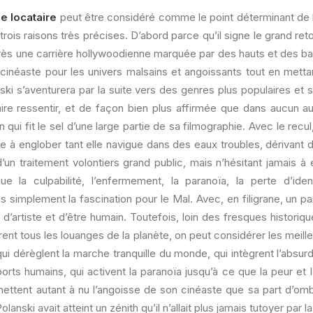
e locataire
peut être considéré comme le point déterminant de 
trois raisons très précises. D’abord parce qu’il signe le grand ret
après une carrière hollywoodienne marquée par des hauts et des bas
cinéaste pour les univers malsains et angoissants tout en mettan
ski s’aventurera par la suite vers des genres plus populaires et s
aire ressentir, et de façon bien plus affirmée que dans aucun a
n qui fit le sel d’une large partie de sa filmographie. Avec le recu
e à englober tant elle navigue dans des eaux troubles, dérivant d’
d’un traitement volontiers grand public, mais n’hésitant jamais 
ue la culpabilité, l’enfermement, la paranoïa, la perte d’identi
s simplement la fascination pour le Mal. Avec, en filigrane, un par
d’artiste et d’être humain. Toutefois, loin des fresques historiq
lurent tous les louanges de la planète, on peut considérer les meill
 dérèglent la marche tranquille du monde, qui intègrent l’absur
ts humains, qui activent la paranoïa jusqu’à ce que la peur et 
 mettent autant à nu l’angoisse de son cinéaste que sa part d’om
Polanski avait atteint un zénith qu’il n’allait plus jamais tutoyer par la