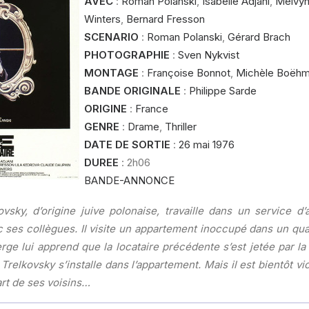
AVEC
:
Roman Polanski
,
Isabelle Adjani
,
Melvyn
Winters
,
Bernard Fresson
SCENARIO
:
Roman Polanski
,
Gérard Brach
PHOTOGRAPHIE
:
Sven Nykvist
MONTAGE
:
Françoise Bonnot
,
Michèle Boëh
BANDE ORIGINALE
:
Philippe Sarde
ORIGINE
:
France
GENRE
:
Drame
,
Thriller
DATE DE SORTIE
:
26 mai 1976
DUREE
: 2h06
BANDE-ANNONCE
vsky, d’origine juive polonaise, travaille dans un service d’
c ses collègues. Il visite un appartement inoccupé dans un qua
erge lui apprend que la locataire précédente s’est jetée par l
 Trelkovsky s’installe dans l’appartement. Mais il est bientôt vi
art de ses voisins…