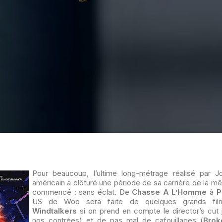
Pour beaucoup, l’ultime long-métrage réalisé par 
américain a clôturé une période de sa carrière de la m
commencé : sans éclat. De
Chasse A L’Homme
à
P
US de Woo sera faite de quelques grands fil
Windtalkers
si on prend en compte le director’s cut 
nos contrées) et de pas mal de cafouillages (
Brok