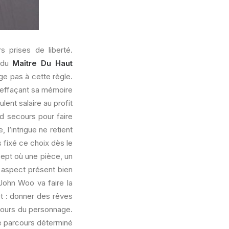
s prises de liberté.
r du
Maître Du Haut
e pas à cette règle.
r effaçant sa mémoire
lent salaire au profit
nd secours pour faire
l’intrigue ne retient
s fixé ce choix dès le
cept où une pièce, un
 aspect présent bien
John Woo va faire la
jet : donner des rêves
rcours du personnage.
le parcours déterminé