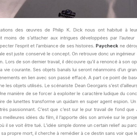
ations des œuvres de Philip K. Dick nous ont habitué à leur
git moins de s’attacher aux intrigues développées par l’auteu
ecter l’esprit et l’ambiance de ses histoires.
Paycheck
ne dérog
nale est juste conservé le concept. On retrouve donc un ingénieu
 Lors de son dernier travail, il découvre qu’il a renoncé à son opu
 la vie courante. Ses objets banals lui seront néanmoins d’un gra
ènements en lien avec son passé effacé. A part ce point de base, 
e les objets utilisés. Le scénariste Dean Georgaris s’est d’ailleur
 Une manière de se forcer à exploiter le caractère ludique du con
re de lunettes transforme un quidam en super agent espion. Un
rès passionnant. C’est que c’est sur le pur travail de fond que 
 meilleures idées du film, il l’apporte dès son arrivée sur le pro
où il se voit être tué. L’idée simple donne un certain relief au pa
 sa propre mort, il cherche à remédier à ce destin sans voir que 