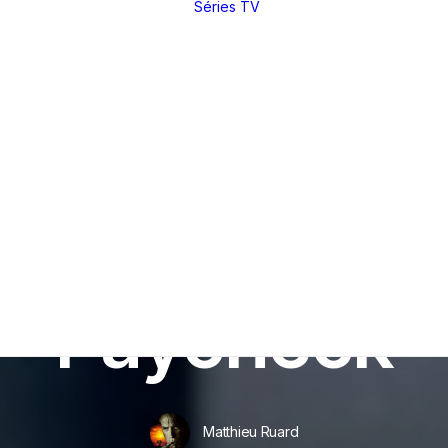
Séries TV
Toutes nos
critiques et
analyses
Dossiers
thématiques
Nos réals
fétiches
Derniers articles
Rétrospectives
Index
(par réal)
Intégrales : les
sagas
DVD / BR
In
Analyses
•
7 juillet 2012
•
13 Minutes
Making of
Festivals
Paycheck
Entretiens
Matthieu Ruard