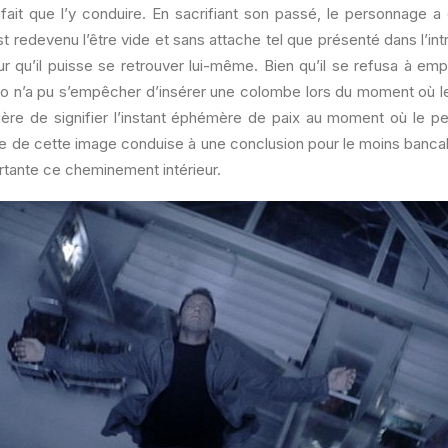
 fait que l’y conduire. En sacrifiant son passé, le personnage a ef
st redevenu l’être vide et sans attache tel que présenté dans l’in
r qu’il puisse se retrouver lui-même. Bien qu’il se refusa à em
oo n’a pu s’empêcher d’insérer une colombe lors du moment où le 
ière de signifier l’instant éphémère de paix au moment où le pe
 de cette image conduise à une conclusion pour le moins bancal
rtante ce cheminement intérieur.