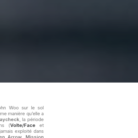
John Woo sur le sol
ême manière qu’elle a
aycheck
, la période
ms (
Volte/Face
et
jamais exploité dans
en Arrow
,
Mission