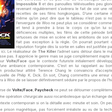
Impossible II
et des panouilles télévisuelles peu glor
revenant régulièrement s’avèrera le fait de voir une ré
recettes de ses films hongkongais. D’une certaine m
même qu’on peut dire que le tableau n’est pas si noi
l’envergure de Woo ne peut plus se considérer comme
et tend à prendre à bras le corps ce qu’on lui s
déficiences multiples, les films de cette période bri
virtuoses de mise en scène et les ambitions de son 
fait pas exception à la règle. On pourrait pourtant 
réputation forgée dès la sortie en salles est justifiée 
 ici. Le réalisateur de
The Killer
l’admet sans détour dans le mak
resse pas. Il apprécie le genre mais se juge complètement inapte à l
 sur
Volte/Face
que le contexte futuriste initialement développ
’une ambiance contemporaine. C’est en lui rappelant au bo
 producteur attitré Terence Chang le convaincra d’accepte
uvelle de Philip K. Dick. En soit, Chang commettra une erreu
a à Woo de se laisser définitivement séduire par le propos de l’hi
verse de
Volte/Face
,
Paycheck
ne peut se détourner complèteme
Une opération chirurgicale aussi rocambolesque qu’un échange de
ntexte contemporain si on la détaille avec minutie et soin. On p
e prison magnétique, pas forcément irréaliste au vu de la techn