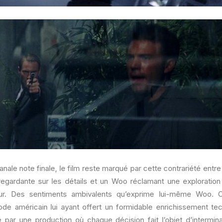
anale note finale, le film reste marqué par cette contrariété entr
regardante sur les détails et un Woo réclamant une exploration
eur. Des sentiments ambivalents qu’exprime lui-même Woo. Ca
e américain lui ayant offert un formidable enrichissement tec
par une production où chaque décision fait l’objet d’intermin