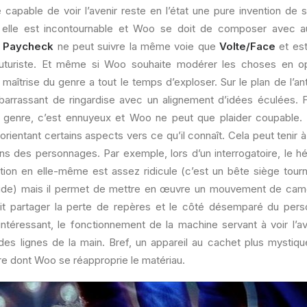
capable de voir l’avenir reste en l’état une pure invention de s
re, elle est incontournable et Woo se doit de composer avec
,
Paycheck
ne peut suivre la même voie que
Volte/Face
et est
uturiste. Et même si Woo souhaite modérer les choses en op
maîtrise du genre a tout le temps d’exploser. Sur le plan de l’ant
arrassant de ringardise avec un alignement d’idées éculées. F
el genre, c’est ennuyeux et Woo ne peut que plaider coupable. I
 orientant certains aspects vers ce qu’il connaît. Cela peut tenir 
ns des personnages. Par exemple, lors d’un interrogatoire, le h
ention en elle-même est assez ridicule (c’est un bête siège tou
vide) mais il permet de mettre en œuvre un mouvement de camé
t partager la perte de repères et le côté désemparé du pers
intéressant, le fonctionnement de la machine servant à voir l’av
 des lignes de la main. Bref, un appareil au cachet plus mystiq
re dont Woo se réapproprie le matériau.