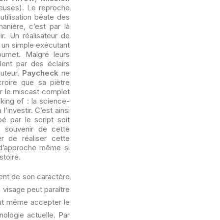
ieuses). Le reproche
utilisation béate des
anière, c’est par là
r. Un réalisateur de
 un simple exécutant
oumet. Malgré leurs
llent par des éclairs
auteur.
Paycheck
ne
croire que sa piètre
par le miscast complet
ing of : la science-
’investir. C’est ainsi
é par le script soit
n souvenir de cette
r de réaliser cette
r d’approche même si
stoire.
nt de son caractère
 visage peut paraître
eut même accepter le
ologie actuelle. Par