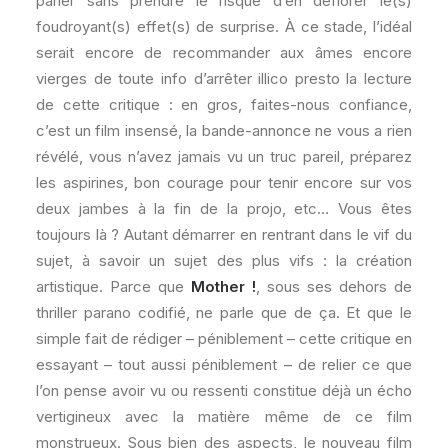
parler sans prendre le risque d’en déflorer le(s)
foudroyant(s) effet(s) de surprise. À ce stade, l’idéal
serait encore de recommander aux âmes encore
vierges de toute info d’arrêter illico presto la lecture
de cette critique : en gros, faites-nous confiance,
c’est un film insensé, la bande-annonce ne vous a rien
révélé, vous n’avez jamais vu un truc pareil, préparez
les aspirines, bon courage pour tenir encore sur vos
deux jambes à la fin de la projo, etc… Vous êtes
toujours là ? Autant démarrer en rentrant dans le vif du
sujet, à savoir un sujet des plus vifs : la création
artistique. Parce que
Mother !
, sous ses dehors de
thriller parano codifié, ne parle que de ça. Et que le
simple fait de rédiger – péniblement – cette critique en
essayant – tout aussi péniblement – de relier ce que
l’on pense avoir vu ou ressenti constitue déjà un écho
vertigineux avec la matière même de ce film
monstrueux. Sous bien des aspects, le nouveau film