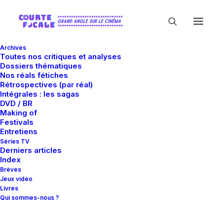
Archives
Toutes nos critiques et analyses
Dossiers thématiques
Nos réals fétiches
Rétrospectives (par réal)
Intégrales : les sagas
DVD / BR
Making of
Festivals
In
Critiques
•
18 septembre 2017
•
15 Minutes
Entretiens
Mother !
Séries TV
Derniers articles
Index
Brèves
Guillaume Gas
Jeux vidéo
Livres
Qui sommes-nous ?