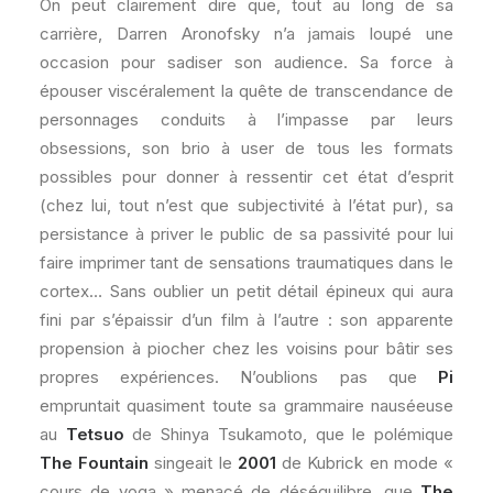
On peut clairement dire que, tout au long de sa
carrière, Darren Aronofsky n’a jamais loupé une
occasion pour sadiser son audience. Sa force à
épouser viscéralement la quête de transcendance de
personnages conduits à l’impasse par leurs
obsessions, son brio à user de tous les formats
possibles pour donner à ressentir cet état d’esprit
(chez lui, tout n’est que subjectivité à l’état pur), sa
persistance à priver le public de sa passivité pour lui
faire imprimer tant de sensations traumatiques dans le
cortex… Sans oublier un petit détail épineux qui aura
fini par s’épaissir d’un film à l’autre : son apparente
propension à piocher chez les voisins pour bâtir ses
propres expériences. N’oublions pas que
Pi
empruntait quasiment toute sa grammaire nauséeuse
au
Tetsuo
de Shinya Tsukamoto, que le polémique
The Fountain
singeait le
2001
de Kubrick en mode «
cours de yoga » menacé de déséquilibre, que
The