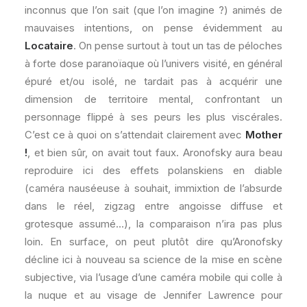
inconnus que l’on sait (que l’on imagine ?) animés de
mauvaises intentions, on pense évidemment au
Locataire
. On pense surtout à tout un tas de péloches
à forte dose paranoïaque où l’univers visité, en général
épuré et/ou isolé, ne tardait pas à acquérir une
dimension de territoire mental, confrontant un
personnage flippé à ses peurs les plus viscérales.
C’est ce à quoi on s’attendait clairement avec
Mother
!
, et bien sûr, on avait tout faux. Aronofsky aura beau
reproduire ici des effets polanskiens en diable
(caméra nauséeuse à souhait, immixtion de l’absurde
dans le réel, zigzag entre angoisse diffuse et
grotesque assumé…), la comparaison n’ira pas plus
loin. En surface, on peut plutôt dire qu’Aronofsky
décline ici à nouveau sa science de la mise en scène
subjective, via l’usage d’une caméra mobile qui colle à
la nuque et au visage de Jennifer Lawrence pour