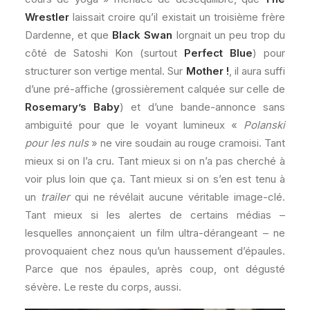
Wrestler
laissait croire qu’il existait un troisième frère
Dardenne, et que
Black Swan
lorgnait un peu trop du
côté de Satoshi Kon (surtout
Perfect Blue
) pour
structurer son vertige mental. Sur
Mother !
, il aura suffi
d’une pré-affiche (grossièrement calquée sur celle de
Rosemary’s Baby
) et d’une bande-annonce sans
ambiguïté pour que le voyant lumineux «
Polanski
pour les nuls
» ne vire soudain au rouge cramoisi. Tant
mieux si on l’a cru. Tant mieux si on n’a pas cherché à
voir plus loin que ça. Tant mieux si on s’en est tenu à
un
trailer
qui ne révélait aucune véritable image-clé.
Tant mieux si les alertes de certains médias –
lesquelles annonçaient un film ultra-dérangeant – ne
provoquaient chez nous qu’un haussement d’épaules.
Parce que nos épaules, après coup, ont dégusté
sévère. Le reste du corps, aussi.