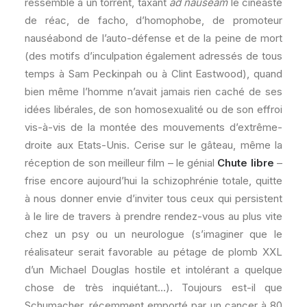
ressemblé à un torrent, taxant
ad nauseam
le cinéaste
de réac, de facho, d’homophobe, de promoteur
nauséabond de l’auto-défense et de la peine de mort
(des motifs d’inculpation également adressés de tous
temps à Sam Peckinpah ou à Clint Eastwood), quand
bien même l’homme n’avait jamais rien caché de ses
idées libérales, de son homosexualité ou de son effroi
vis-à-vis de la montée des mouvements d’extrême-
droite aux Etats-Unis. Cerise sur le gâteau, même la
réception de son meilleur film – le génial
Chute libre
–
frise encore aujourd’hui la schizophrénie totale, quitte
à nous donner envie d’inviter tous ceux qui persistent
à le lire de travers à prendre rendez-vous au plus vite
chez un psy ou un neurologue (s’imaginer que le
réalisateur serait favorable au pétage de plomb XXL
d’un Michael Douglas hostile et intolérant a quelque
chose de très inquiétant…). Toujours est-il que
Schumacher, récemment emporté par un cancer à 80