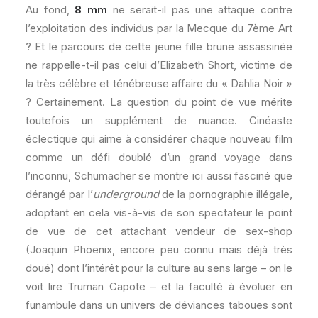
Au fond,
8 mm
ne serait-il pas une attaque contre
l’exploitation des individus par la Mecque du 7ème Art
? Et le parcours de cette jeune fille brune assassinée
ne rappelle-t-il pas celui d’Elizabeth Short, victime de
la très célèbre et ténébreuse affaire du « Dahlia Noir »
? Certainement. La question du point de vue mérite
toutefois un supplément de nuance. Cinéaste
éclectique qui aime à considérer chaque nouveau film
comme un défi doublé d’un grand voyage dans
l’inconnu, Schumacher se montre ici aussi fasciné que
dérangé par l’
underground
de la pornographie illégale,
adoptant en cela vis-à-vis de son spectateur le point
de vue de cet attachant vendeur de sex-shop
(Joaquin Phoenix, encore peu connu mais déjà très
doué) dont l’intérêt pour la culture au sens large – on le
voit lire Truman Capote – et la faculté à évoluer en
funambule dans un univers de déviances taboues sont