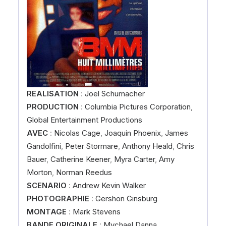
REALISATION
:
Joel Schumacher
PRODUCTION
:
Columbia Pictures Corporation
,
Global Entertainment Productions
AVEC
:
Nicolas Cage
,
Joaquin Phoenix
,
James
Gandolfini
,
Peter Stormare
,
Anthony Heald
,
Chris
Bauer
,
Catherine Keener
,
Myra Carter
,
Amy
Morton
,
Norman Reedus
SCENARIO
:
Andrew Kevin Walker
PHOTOGRAPHIE
:
Gershon Ginsburg
MONTAGE
:
Mark Stevens
BANDE ORIGINALE
:
Mychael Danna