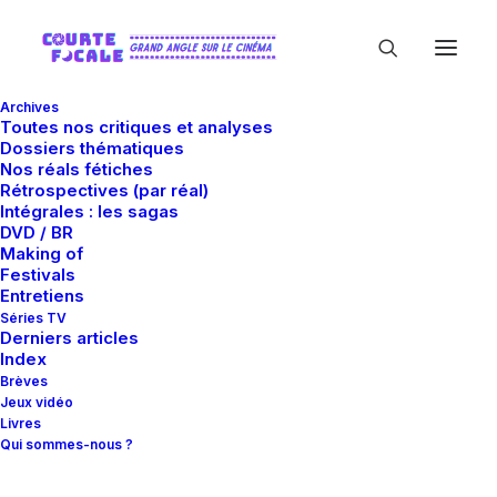
Archives
Toutes nos critiques et analyses
Dossiers thématiques
Nos réals fétiches
Rétrospectives (par réal)
Intégrales : les sagas
DVD / BR
Making of
Festivals
In
Critiques
•
3 août 2020
•
19 Minutes
Entretiens
8 mm
Séries TV
Derniers articles
Index
Brèves
Guillaume Gas
Jeux vidéo
Livres
Qui sommes-nous ?