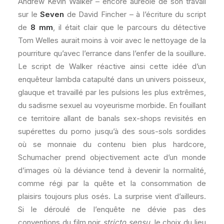
Andrew Kevin Walker – encore auréolé de son travail
sur le
Seven
de David Fincher – à l’écriture du script
de
8 mm
, il était clair que le parcours du détective
Tom Welles aurait moins à voir avec le nettoyage de la
pourriture qu’avec l’errance dans l’enfer de la souillure.
Le script de Walker réactive ainsi cette idée d’un
enquêteur lambda catapulté dans un univers poisseux,
glauque et travaillé par les pulsions les plus extrêmes,
du sadisme sexuel au voyeurisme morbide. En fouillant
ce territoire allant de banals sex-shops revisités en
supérettes du porno jusqu’à des sous-sols sordides
où se monnaie du contenu bien plus hardcore,
Schumacher prend objectivement acte d’un monde
d’images où la déviance tend à devenir la normalité,
comme régi par la quête et la consommation de
plaisirs toujours plus osés. La surprise vient d’ailleurs.
Si le déroulé de l’enquête ne dévie pas des
conventions du film noir
stricto sensu
, le choix du lieu