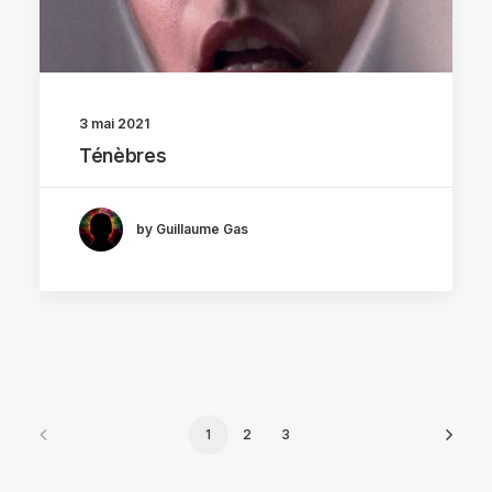
3 mai 2021
Ténèbres
by Guillaume Gas
1
2
3