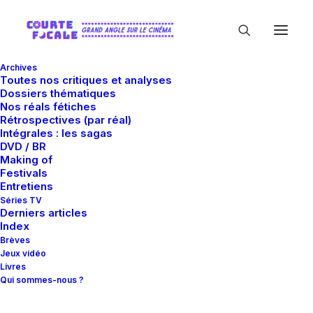
Archives
Toutes nos critiques et analyses
Dossiers thématiques
Nos réals fétiches
Rétrospectives (par réal)
Intégrales : les sagas
DVD / BR
Making of
In
Analyses
•
9 septembre 2011
•
18 Minutes
Festivals
À Cause D'Un
Entretiens
Séries TV
Derniers articles
Assassinat
Index
Brèves
Jeux vidéo
Livres
Guillaume Gas
Qui sommes-nous ?