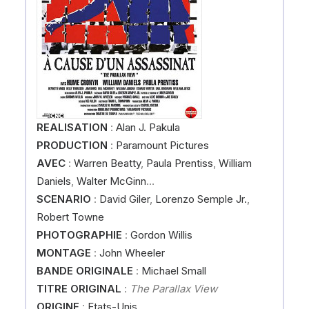
REALISATION
:
Alan J. Pakula
PRODUCTION
:
Paramount Pictures
AVEC
:
Warren Beatty
,
Paula Prentiss
,
William
Daniels
,
Walter McGinn
…
SCENARIO
:
David Giler
,
Lorenzo Semple Jr.
,
Robert Towne
PHOTOGRAPHIE
:
Gordon Willis
MONTAGE
:
John Wheeler
BANDE ORIGINALE
:
Michael Small
TITRE ORIGINAL
:
The Parallax View
ORIGINE
:
Etats-Unis