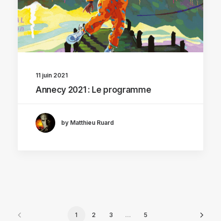
11 juin 2021
Annecy 2021 : Le programme
by Matthieu Ruard
1
2
3
…
5