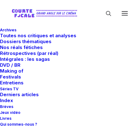
Archives
Toutes nos critiques et analyses
Dossiers thématiques
Nos réals fétiches
Rétrospectives (par réal)
Intégrales : les sagas
DVD / BR
Making of
Festivals
In
Critiques
•
1 décembre 2014
•
10 Minutes
Entretiens
Tout est faux
Séries TV
Derniers articles
Index
Brèves
Guillaume Gas
Jeux vidéo
Livres
Qui sommes-nous ?