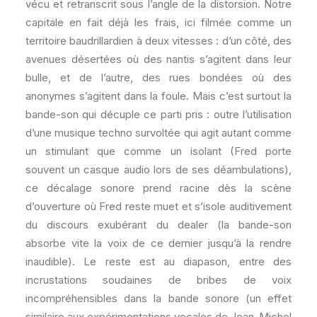
vécu et retranscrit sous l’angle de la distorsion. Notre
capitale en fait déjà les frais, ici filmée comme un
territoire baudrillardien à deux vitesses : d’un côté, des
avenues désertées où des nantis s’agitent dans leur
bulle, et de l’autre, des rues bondées où des
anonymes s’agitent dans la foule. Mais c’est surtout la
bande-son qui décuple ce parti pris : outre l’utilisation
d’une musique techno survoltée qui agit autant comme
un stimulant que comme un isolant (Fred porte
souvent un casque audio lors de ses déambulations),
ce décalage sonore prend racine dès la scène
d’ouverture où Fred reste muet et s’isole auditivement
du discours exubérant du dealer (la bande-son
absorbe vite la voix de ce dernier jusqu’à la rendre
inaudible). Le reste est au diapason, entre des
incrustations soudaines de bribes de voix
incompréhensibles dans la bande sonore (un effet
similaire aux expérimentations vocales de Jean-Michel