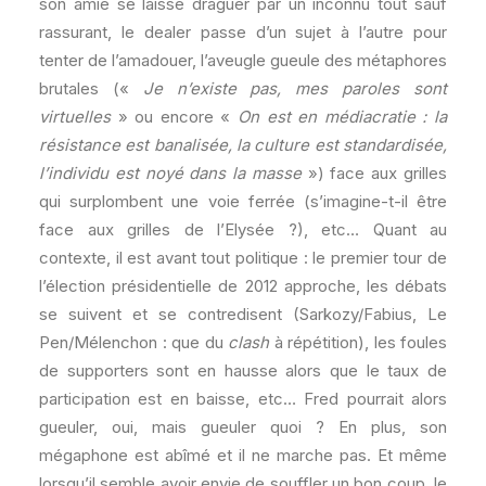
son amie se laisse draguer par un inconnu tout sauf
rassurant, le dealer passe d’un sujet à l’autre pour
tenter de l’amadouer, l’aveugle gueule des métaphores
brutales («
Je n’existe pas, mes paroles sont
virtuelles
» ou encore «
On est en médiacratie : la
résistance est banalisée, la culture est standardisée,
l’individu est noyé dans la masse
») face aux grilles
qui surplombent une voie ferrée (s’imagine-t-il être
face aux grilles de l’Elysée ?), etc… Quant au
contexte, il est avant tout politique : le premier tour de
l’élection présidentielle de 2012 approche, les débats
se suivent et se contredisent (Sarkozy/Fabius, Le
Pen/Mélenchon : que du
clash
à répétition), les foules
de supporters sont en hausse alors que le taux de
participation est en baisse, etc… Fred pourrait alors
gueuler, oui, mais gueuler quoi ? En plus, son
mégaphone est abîmé et il ne marche pas. Et même
lorsqu’il semble avoir envie de souffler un bon coup, le