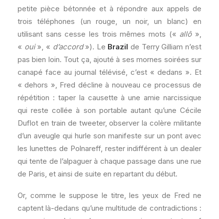
petite pièce bétonnée et à répondre aux appels de
trois téléphones (un rouge, un noir, un blanc) en
utilisant sans cesse les trois mêmes mots («
allô
»,
«
oui
», «
d’accord
»). Le
Brazil
de Terry Gilliam n’est
pas bien loin. Tout ça, ajouté à ses mornes soirées sur
canapé face au journal télévisé, c’est « dedans ». Et
« dehors », Fred décline à nouveau ce processus de
répétition : taper la causette à une amie narcissique
qui reste collée à son portable autant qu’une Cécile
Duflot en train de tweeter, observer la colère militante
d’un aveugle qui hurle son manifeste sur un pont avec
les lunettes de Polnareff, rester indifférent à un dealer
qui tente de l’alpaguer à chaque passage dans une rue
de Paris, et ainsi de suite en repartant du début.
Or, comme le suppose le titre, les yeux de Fred ne
captent là-dedans qu’une multitude de contradictions :