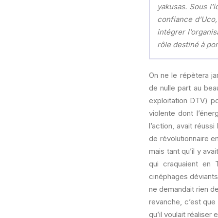
yakusas. Sous l’id
confiance d’Uco, 
intégrer l’organi
rôle destiné à po
On ne le répètera j
de nulle part au bea
exploitation DTV) p
violente dont l’éne
l’action, avait réus
de révolutionnaire e
mais tant qu’il y ava
qui craquaient en T
cinéphages déviants 
ne demandait rien de
revanche, c’est que 
qu’il voulait réaliser