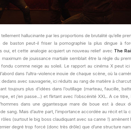
, tellement hallucinante par les proportions de brutalité qu’elle pren
ilm de baston peut-il friser la pornographie la plus dingue à f
 oui, et cette analogie acquiert un nouveau relief avec
The Rai
n maximum de jouissance martiale semblait être la règle du premie
t fondu comme neige au soleil. Le rapport au cinéma X peut ici 
d’abord dans l’ultra-violence inouïe de chaque scène, où la camér
t dedans avec sauvagerie, ici réduits au rang de matière à charcute
nt toujours plus d’idées dans l’outillage (marteau, faucille, batt
mpe, et j’en passe…) et flirtant avec l’obscénité XXL. A ce titre
 d’hommes dans une gigantesque mare de boue est à deux do
 de sang. Mais d’autre part, l’importance accordée au récit et la c
rôles (surtout le big boss claudiquant avec sa canne !) amènent l
remier degré trop forcé (donc très drôle) que d’une structure narr