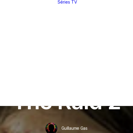
Séries TV
Toutes nos
critiques et
analyses
Dossiers
thématiques
Nos réals
fétiches
Derniers articles
Rétrospectives
Index
(par réal)
Intégrales : les
sagas
DVD / BR
In
Critiques
•
14 juillet 2014
•
11 Minutes
Making of
Festivals
The Raid 2
Entretiens
Guillaume Gas