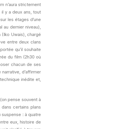
lm n’aura strictement
 il y a deux ans, tout
sur les étages d’une
l au dernier niveau),
a (Iko Uwais), chargé
rêve entre deux clans
portée qu’il souhaite
urée du film (2h30 où
e poser chacun de ses
narrative, d’affirmer
technique inédite et,
 (on pense souvent à
 dans certains plans
u suspense : à quatre
ntre eux, histoire de