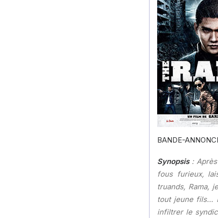
BANDE-ANNONC
Synopsis
: Après
fous furieux, l
truands, Rama, j
tout jeune fils…
infiltrer le synd