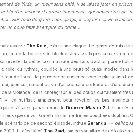
entité de Yuda, un tueur sans pitié, il se laisse jeter en prison
le fils d’un magnat du crime indonésien, qui deviendra son ti
sation. Sur fond de guerre des gangs, il risquera sa vie dans u
rter un coup fatal à l’empire du crime…
amais assez :
The Raid
, c’était une claque. Le genre de missile 
u milieu de la fournée de blockbusters asiatiques annuels (en g
our réveiller la petite communauté des fans d’action pure et dur
rgie folle du rythme, couplée à une brutalité quasi inédite dans
si le tour de force de pousser son audience vers le plus jouissif 
n soi, bien sûr, surtout au vu d’un scénario prétexte et d’une dra
it de la violence, de la chorégraphie, des coups qui faisaient trè
HX, ça suffisait amplement pour réveiller les bas instincts
qui ne s’étaient jamais remis de
Drunken Master 2
. Le succès a
 mieux que de voir Gareth Evans mettre les bouchées doubles. Ce
le scénario de ce second épisode, intitulé
Berandal
(«
délinqua
 en 2009. Et c’est là où
The Raid
, loin de son allure de défouloir 