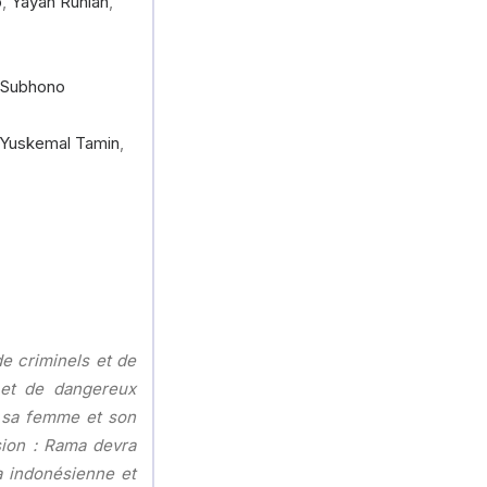
o
,
Yayan Ruhian
,
 Subhono
 Yuskemal Tamin
,
e criminels et de
 et de dangereux
c sa femme et son
sion : Rama devra
ia indonésienne et