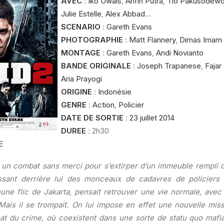
AVEC
:
Iko Uwais
,
Arifin Putra
,
Tio Pakusodew
Julie Estelle
,
Alex Abbad
…
SCENARIO
:
Gareth Evans
PHOTOGRAPHIE
:
Matt Flannery
,
Dimas Imam
MONTAGE
:
Gareth Evans
,
Andi Novianto
BANDE ORIGINALE
:
Joseph Trapanese
,
Fajar
Aria Prayogi
ORIGINE
:
Indonésie
GENRE
:
Action
,
Policier
DATE DE SORTIE
:
23 juillet 2014
DUREE
: 2h30
E
 un combat sans merci pour s’extirper d’un immeuble rempli d
aissant derrière lui des monceaux de cadavres de policiers
eune flic de Jakarta, pensait retrouver une vie normale, ave
 Mais il se trompait. On lui impose en effet une nouvelle mis
icat du crime, où coexistent dans une sorte de statu quo maf