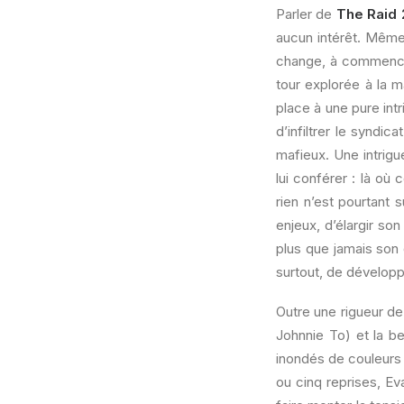
Parler de
The Raid 
aucun intérêt. Même s
change, à commencer
tour explorée à la m
place à une pure intr
d’infiltrer le syndi
mafieux. Une intrigu
lui conférer : là où
rien n’est pourtant 
enjeux, d’élargir so
plus que jamais son 
surtout, de dévelop
Outre une rigueur d
Johnnie To) et la b
inondés de couleurs 
ou cinq reprises, Ev