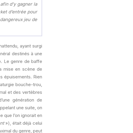
 afin d’y gagner la
cket d’entrée pour
n dangereux jeu de
inattendu, ayant surgi
énéral destinés à une
e. Le genre de baffe
 la mise en scène de
des épuisements. Rien
maturgie bouche-trou,
s mal et des vertèbres
 d’une génération de
ppelant une suite, on
 que l’on ignorait en
nt
»), était déjà celui
maximal du genre, peut