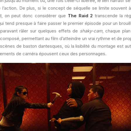
n jusqu’au moment où, une fois celle-ci libérée, le lien narratif se 
l’action. De plus, si le concept de séquelle se limite souvent 
nd, on peut donc considérer que
The Raid 2
transcende la règl
qui tend presque à faire passer le premier épisode pour un brouill
auparavant râler sur quelques effets de
shaky-cam
, chaque plan
 composé, permettant au film d’atteindre un vrai rythme et de pr
scènes de baston dantesques, où la lisibilité du montage est aut
vements de caméra épousent ceux des personnages.