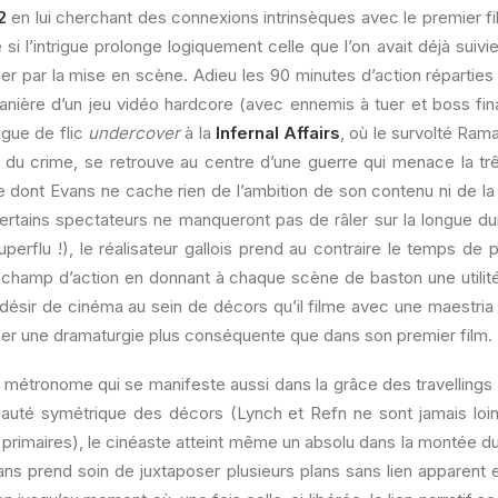
2
en lui cherchant des connexions intrinsèques avec le premier fi
i l’intrigue prolonge logiquement celle que l’on avait déjà suivie
 par la mise en scène. Adieu les 90 minutes d’action réparties 
anière d’un jeu vidéo hardcore (avec ennemis à tuer et boss fina
igue de flic
undercover
à la
Infernal Affairs
, où le survolté Ram
cat du crime, se retrouve au centre d’une guerre qui menace la t
e dont Evans ne cache rien de l’ambition de son contenu ni de la 
 certains spectateurs ne manqueront pas de râler sur la longue d
superflu !), le réalisateur gallois prend au contraire le temps d
n champ d’action en donnant à chaque scène de baston une utilité 
désir de cinéma au sein de décors qu’il filme avec une maestria 
per une dramaturgie plus conséquente que dans son premier film.
e métronome qui se manifeste aussi dans la grâce des travellings
eauté symétrique des décors (Lynch et Refn ne sont jamais loin
primaires), le cinéaste atteint même un absolu dans la montée d
ans prend soin de juxtaposer plusieurs plans sans lien apparent e