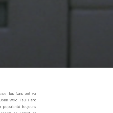
ise, les fans ont vu
r John Woo, Tsui Hark
 popularité toujours