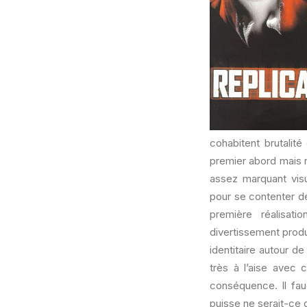
cohabitent brutalit
premier abord mais n
assez marquant visu
pour se contenter de 
première réalisat
divertissement produ
identitaire autour d
très à l’aise avec 
conséquence. Il fa
puisse ne serait-ce q