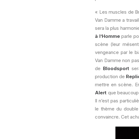
« Les muscles de Brux
Van Damme a travaill
sera la plus harmoni
à l’Homme
parle po
scène (leur mésen
vengeance par le bi
Van Damme non pas j
de
Bloodsport
sera
production de
Repli
mettre en scène. E
Alert
que beaucoup c
Il n’est pas particu
le thème du doubl
convaincre. Cet acha