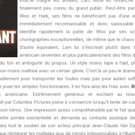
intacte malgré les années, Lam reste en revanche 
finalement peu connu du grand public. Peut-être par
Woo et Hark, ses films ne bénéficient pas d’une e
immédiatement reconnaissable et donc saisissable
identifie rapidement la patte de Woo par ses sc
chorégraphies exceptionnelles, de même que le chaos v
d’autre équivalent. Lam lui s’inscrirait plutôt dan
américain seventies et plus particulièrement des films d
é du ton et ambiguïté du propos. Un style moins tape à l’œil, p
on moins maîtrisé avec un certain génie. C’est là un peu le drame
ellement pour transporter les foules mais pas pour autant su
jouer les simples fonctionnaires. Il en fera ainsi les frais avec
R
ion américaine. Extrêmement généreux et excitant au nive
it par Columbia Pictures peine à convaincre lorsqu’il tente de con
e son héros. Une impression assez compréhensible par le fait que 
cette portée existentielle et demanda au cinéaste asiatique d
udra tout le soutien de son acteur principal Jean-Claude Van
ue réintégrer les multiples jeux de miroirs indispensables à l’illus