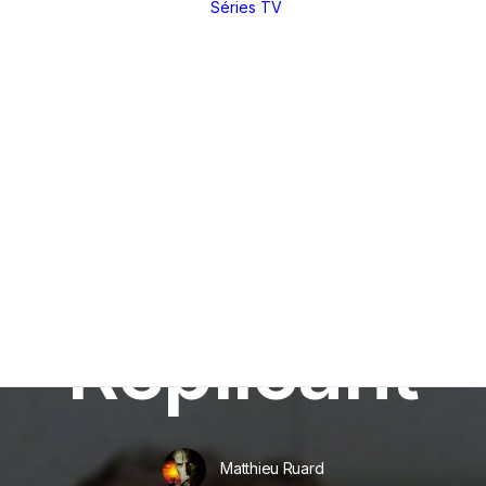
Séries TV
Toutes nos
critiques et
analyses
Dossiers
thématiques
Nos réals
fétiches
Derniers articles
Rétrospectives
Index
(par réal)
Intégrales : les
sagas
DVD / BR
In
Critiques
•
17 juin 2011
•
13 Minutes
Making of
Festivals
Replicant
Entretiens
Matthieu Ruard