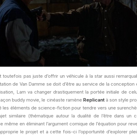
t toutefois pas juste d’offrir un véhicule à la star aussi remarqu
étation de Van Damme se doit d’être au service de la conception qu’
isation, Lam va changer drastiquement la portée initiale de celu
n façon buddy movie, le cinéaste ramène
Replicant
à son style pro
é les éléments de science-fiction pour tendre vers une surenchère
ujet similaire (thématique autour la dualité de l’être dans un
 de même en éliminant l’argument comique de l’équation pour reven
approprie le projet et a cette fois-ci l’opportunité d’explorer p