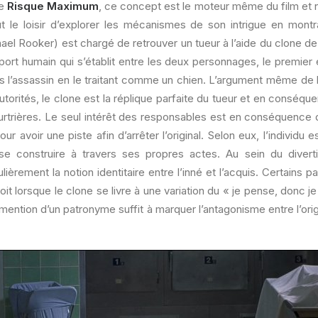
de
Risque Maximum
, ce concept est le moteur même du film et n
t le loisir d’explorer les mécanismes de son intrigue en mont
hael Rooker) est chargé de retrouver un tueur à l’aide du clone de 
port humain qui s’établit entre les deux personnages, le premier 
s l’assassin en le traitant comme un chien. L’argument même de l’
utorités, le clone est la réplique parfaite du tueur et en conséqu
trières. Le seul intérêt des responsables est en conséquence de 
pour avoir une piste afin d’arrêter l’original. Selon eux, l’individu 
se construire à travers ses propres actes. Au sein du diver
lièrement la notion identitaire entre l’inné et l’acquis. Certains p
it lorsque le clone se livre à une variation du « je pense, donc j
 mention d’un patronyme suffit à marquer l’antagonisme entre l’orig