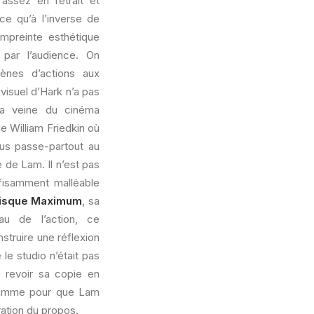
assez en retrait et
ce qu’à l’inverse de
mpreinte esthétique
 par l’audience. On
ènes d’actions aux
isuel d’Hark n’a pas
s la veine du cinéma
e William Friedkin où
lus passe-partout au
 de Lam. Il n’est pas
ffisamment malléable
isque Maximum
, sa
au de l’action, ce
struire une réflexion
le studio n’était pas
e revoir sa copie en
 Damme pour que Lam
tration du propos.