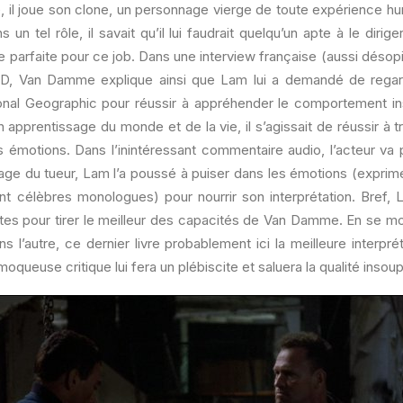
, il joue son clone, un personnage vierge de toute expérience hu
s un tel rôle, il savait qu’il lui faudrait quelqu’un apte à le dir
nne parfaite pour ce job. Dans une interview française (aussi désop
DVD, Van Damme explique ainsi que Lam lui a demandé de reg
nal Geographic pour réussir à appréhender le comportement ins
 apprentissage du monde et de la vie, il s’agissait de réussir à t
s émotions. Dans l’inintéressant commentaire audio, l’acteur va p
age du tueur, Lam l’a poussé à puiser dans les émotions (expri
nt célèbres monologues) pour nourrir son interprétation. Bref,
ntes pour tirer le meilleur des capacités de Van Damme. En se mo
s l’autre, ce dernier livre probablement ici la meilleure interprét
oqueuse critique lui fera un plébiscite et saluera la qualité inso