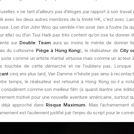
elles » ne tarit d’ailleurs pas d’éloges par rapport à son travail a
é avec les deux autres membres de la trinité HK, c’est avec Lam
euse. Loin d’un John Woo qui semble n’en avoir rien à foutre (la q
ur elle) ou d’un Tsui Hark pas très content qu’on ose lui donner
tente sur
Double Team
aura au moins le mérite de donner li
ais du cultissime
Piège à Hong Kong
), le réalisateur de
City o
uste comme un artiste martial virtuose mais comme un acteur à p
 touchée de cette démarche et ne l’oubliera pas. Lorsque
cant
cinq ans plus tard, Van Damme n’hésite pas ainsi à recontac
ntre temps, le réalisateur est retourné à Hong Kong où il a 
onsidèrent comme son meilleur film (à quand diantre une éditi
lièrement motivé pour une nouvelle aventure américaine, surtout que
e déjà approché dans
Risque Maximum
. Mais l’acharnement d
rnement est facilement justifié par l’enjeu du script pour le comé