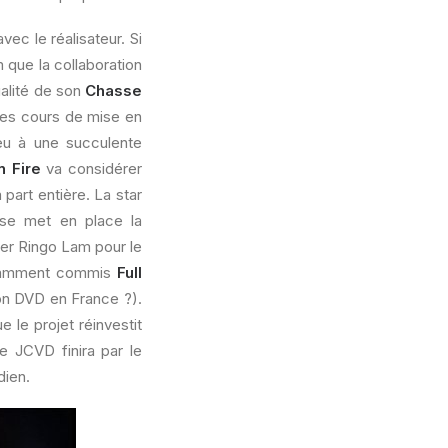
vec le réalisateur. Si
 que la collaboration
ualité de son
Chasse
 des cours de mise en
eu à une succulente
n Fire
va considérer
art entière. La star
 se met en place la
ter Ringo Lam pour le
notamment commis
Full
on DVD en France ?).
 le projet réinvestit
e JCVD finira par le
dien.