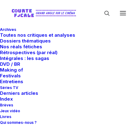
Archives
Toutes nos critiques et analyses
Dossiers thématiques
Nos réals fétiches
Rétrospectives (par réal)
Intégrales : les sagas
DVD / BR
Making of
Festivals
In
Critiques
•
4 avril 2011
•
12 Minutes
Entretiens
Outrage
Séries TV
Derniers articles
Index
Brèves
Guillaume Gas
Jeux vidéo
Livres
Qui sommes-nous ?