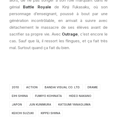
alors, de ne pas songer à son rôle marquant dans le
génial
Battle Royale
de Kinji Fukasaku, où son
personnage d’enseignant, poussé à bout par une
génération incontrôlable, en arrivait à suivre avec
détachement le massacre de ses élèves avant de
sacrifier sa propre vie. Avec
Outrage
, c’est encore le
cas. Sauf que là, il ressort les flingues, et ça fait très
mal. Surtout quand ça fait du bien.
2010
ACTION
BANDAI VISUAL CO. LTD.
DRAME
EIHI SHIINA
FUMIYO KOHINATA
HIDEO NAKANO
JAPON
JUN KUNIMURA
KATSUMI YANAGIJIMA
KEIICHI SUZUKI
KIPPEI SHIINA