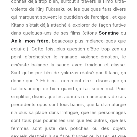
connait déjà trop bien, surtout à travers la filmo ultra-
violente de Kinji Fukasaku ou les quelques faits divers
qui marquent souvent le quotidien de l’archipel, et que
Kitano s’était déjà attaché à explorer de façon furtive
dans quelques-uns de ses films (citons
Sonatine
ou
Aniki mon frère
, beaucoup plus mélancoliques que
celui-ci). Cette fois, plus question d’être trop zen au
point d’orchestrer le mariage violence-émotion, le
cinéaste balance la sauce avec froideur et classe.
Sauf qu’un pur film de yakuzas réalisé par Kitano, ça
donne quoi ? Eh bien… comment dire… disons que ça
fait beaucoup de bien quand ça fait super mal. Pour
simplifier, disons que les apartés romanesques de ses
précédents opus sont tous bannis, que la dramaturgie
n’a plus sa place dans l’intrigue, que les personnages
sont tous plus pourris les uns que les autres, que les
femmes sont juste des potiches ou des objets
sexuels destinés à se faire frapper ou baiser, et que