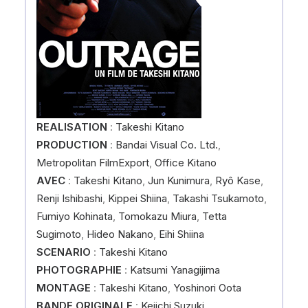
REALISATION
:
Takeshi Kitano
PRODUCTION
:
Bandai Visual Co. Ltd.
,
Metropolitan FilmExport
,
Office Kitano
AVEC
:
Takeshi Kitano
,
Jun Kunimura
,
Ryô Kase
,
Renji Ishibashi
,
Kippei Shiina
,
Takashi Tsukamoto
,
Fumiyo Kohinata
,
Tomokazu Miura
,
Tetta
Sugimoto
,
Hideo Nakano
,
Eihi Shiina
SCENARIO
:
Takeshi Kitano
PHOTOGRAPHIE
:
Katsumi Yanagijima
MONTAGE
:
Takeshi Kitano
,
Yoshinori Oota
BANDE ORIGINALE
:
Keiichi Suzuki