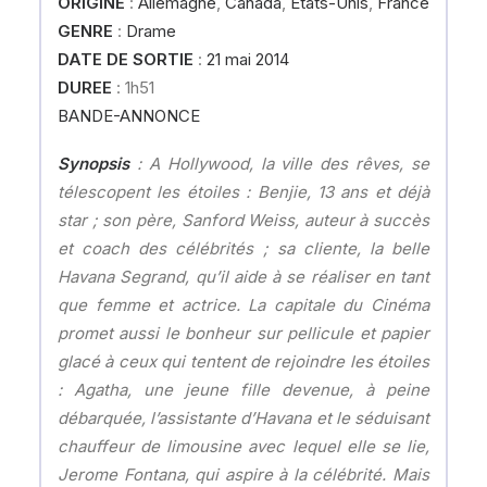
ORIGINE
:
Allemagne
,
Canada
,
Etats-Unis
,
France
GENRE
:
Drame
DATE DE SORTIE
:
21 mai 2014
DUREE
: 1h51
BANDE-ANNONCE
Synopsis
: A Hollywood, la ville des rêves, se
télescopent les étoiles : Benjie, 13 ans et déjà
star ; son père, Sanford Weiss, auteur à succès
et coach des célébrités ; sa cliente, la belle
Havana Segrand, qu’il aide à se réaliser en tant
que femme et actrice. La capitale du Cinéma
promet aussi le bonheur sur pellicule et papier
glacé à ceux qui tentent de rejoindre les étoiles
: Agatha, une jeune fille devenue, à peine
débarquée, l’assistante d’Havana et le séduisant
chauffeur de limousine avec lequel elle se lie,
Jerome Fontana, qui aspire à la célébrité. Mais