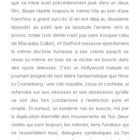
que sa mère avait précédemment joué dans un vieux
film, Benjie répète toujours le même rôle au sein d’une
franchise à grand succès (il en est déjà au deuxième
épisode) au point que sa lassitude l’amène vers la
provoc totale (son destin n’est pas sans évoquer celui
de Macaulay Culkin), et Stafford ressasse éperdument
la même doctrine fumeuse à ses clients jusqu’à se
revoir lui-même en train de la réciter en boucle dans
des spots télévisés. C’est un Hollywood malade et
pourtant éloigné de tout délire fantasmatique que filme
ici Cronenberg : une cité maudite, close et confinée, si
refermée sur ses névroses et ses obsessions qu’elle
se voit dès lors condamnée à l’extinction pure et
simple. Et surtout, un système mis en boucle, mû par
la duplication éternelle des mouvements de flux (lieux
visités qui sont toujours les mêmes, liens familiaux qui
se ressemblent tous, dialogues symboliques où l’on