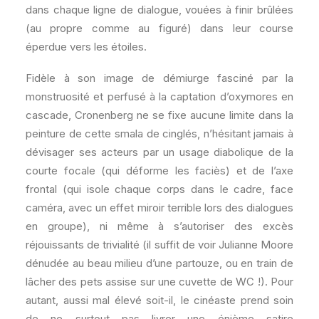
dans chaque ligne de dialogue, vouées à finir brûlées
(au propre comme au figuré) dans leur course
éperdue vers les étoiles.
Fidèle à son image de démiurge fasciné par la
monstruosité et perfusé à la captation d’oxymores en
cascade, Cronenberg ne se fixe aucune limite dans la
peinture de cette smala de cinglés, n’hésitant jamais à
dévisager ses acteurs par un usage diabolique de la
courte focale (qui déforme les faciès) et de l’axe
frontal (qui isole chaque corps dans le cadre, face
caméra, avec un effet miroir terrible lors des dialogues
en groupe), ni même à s’autoriser des excès
réjouissants de trivialité (il suffit de voir Julianne Moore
dénudée au beau milieu d’une partouze, ou en train de
lâcher des pets assise sur une cuvette de WC !). Pour
autant, aussi mal élevé soit-il, le cinéaste prend soin
de ne surtout pas livrer une énième satire