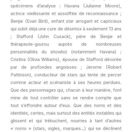
spécimens d’analyse : Havana (Julianne Moore),
actrice vieillissante et assoiffée de reconnaissance ;
Benjie (Evan Bird), enfant star arrogant et capricieux
qui subit déjà une cure de désintox à seulement 13 ans
; Stafford (John Cusack), père de Benjie et
thérapeute-gourou auprès de nombreuses
personnalités du showbiz (notamment Havana) ;
Cristina (Olivia Williams), épouse de Stafford dévorée
par de profondes angoisses ; Jerome (Robert
Pattinson), conducteur de stars qui tente de percer
comme acteur et scénariste à ses heures perdues.
Que des personnages qui, chacun à leur manière, font
mine de tout contrôler sans se rendre compte que
tout s’effondre autour d’eux. Que des noms et des
identités, certes, mais surtout des entités instables qui
glissent et qui trébuchent, nourries à tant d’autres
« noms » (stars, sigles, marques…) qui se déclinent