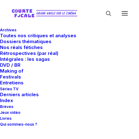
Archives
Toutes nos critiques et analyses
Dossiers thématiques
Nos réals fétiches
Rétrospectives (par réal)
Intégrales : les sagas
DVD / BR
Making of
Festivals
In
Critiques
•
22 mai 2014
•
20 Minutes
Entretiens
Maps to the stars
Séries TV
Derniers articles
Index
Brèves
Guillaume Gas
Jeux vidéo
Livres
Qui sommes-nous ?