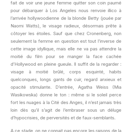
fait de voir une jeune femme quitter son coin paumé
pour débarquer à Los Angeles nous renvoie illico à
l’arrivée hollywoodienne de la blonde Betty (jouée par
Naomi Watts), le visage radieux, désormais prête à
côtoyer les étoiles. Sauf que chez Cronenberg, non
seulement la femme en question est tout l’inverse de
cette image idyllique, mais elle ne va pas attendre la
moitié du film pour se manger la face cachée
d’Hollywood en pleine gueule. Il suffit de la regarder :
visage à moitié brûlé, corps esquinté, habits
quelconques, longs gants de cuir, regard anxieux et
opacité stimulante. D’entrée, Agatha Weiss (Mia
Wasikowska) donne le ton : même si le soleil perce
fort les nuages à la Cité des Anges, il n’est jamais très
loin dès qu’il s’agit de l’embraser sous un déluge
d’hypocrisies, de perversités et de faux-semblants.
A ce stade, on ne connait pas encore les raisons de la