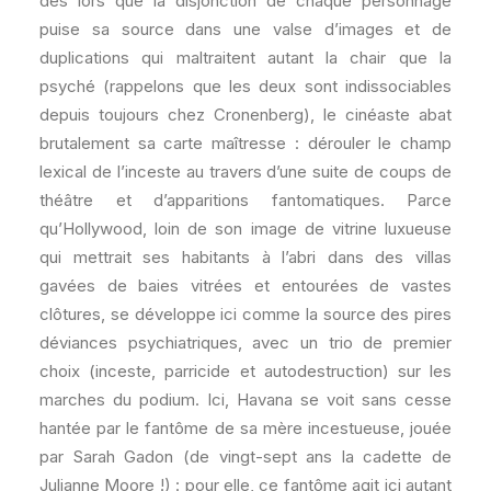
dès lors que la disjonction de chaque personnage
puise sa source dans une valse d’images et de
duplications qui maltraitent autant la chair que la
psyché (rappelons que les deux sont indissociables
depuis toujours chez Cronenberg), le cinéaste abat
brutalement sa carte maîtresse : dérouler le champ
lexical de l’inceste au travers d’une suite de coups de
théâtre et d’apparitions fantomatiques. Parce
qu’Hollywood, loin de son image de vitrine luxueuse
qui mettrait ses habitants à l’abri dans des villas
gavées de baies vitrées et entourées de vastes
clôtures, se développe ici comme la source des pires
déviances psychiatriques, avec un trio de premier
choix (inceste, parricide et autodestruction) sur les
marches du podium. Ici, Havana se voit sans cesse
hantée par le fantôme de sa mère incestueuse, jouée
par Sarah Gadon (de vingt-sept ans la cadette de
Julianne Moore !) : pour elle, ce fantôme agit ici autant