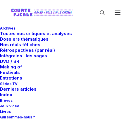
Archives
Toutes nos critiques et analyses
Dossiers thématiques
Nos réals fétiches
Rétrospectives (par réal)
Intégrales : les sagas
DVD / BR
Making of
Festivals
In
Critiques
•
27 octobre 2016
•
16 Minutes
Entretiens
Mademoiselle
Séries TV
Derniers articles
Index
Brèves
Guillaume Gas
Jeux vidéo
Livres
Qui sommes-nous ?