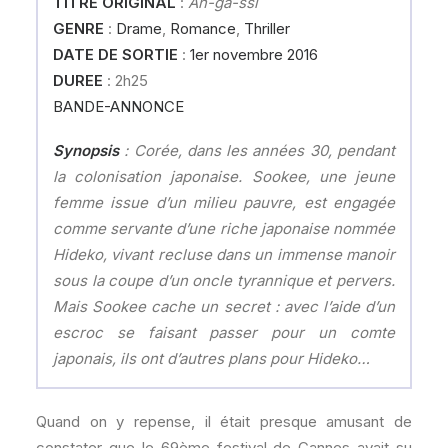
TITRE ORIGINAL
:
Ah-ga-ssi
GENRE
:
Drame
,
Romance
,
Thriller
DATE DE SORTIE
:
1er novembre 2016
DUREE
: 2h25
BANDE-ANNONCE
Synopsis
: Corée, dans les années 30, pendant
la colonisation japonaise. Sookee, une jeune
femme issue d’un milieu pauvre, est engagée
comme servante d’une riche japonaise nommée
Hideko, vivant recluse dans un immense manoir
sous la coupe d’un oncle tyrannique et pervers.
Mais Sookee cache un secret : avec l’aide d’un
escroc se faisant passer pour un comte
japonais, ils ont d’autres plans pour Hideko…
Quand on y repense, il était presque amusant de
constater que le 69ème festival de Cannes avait su