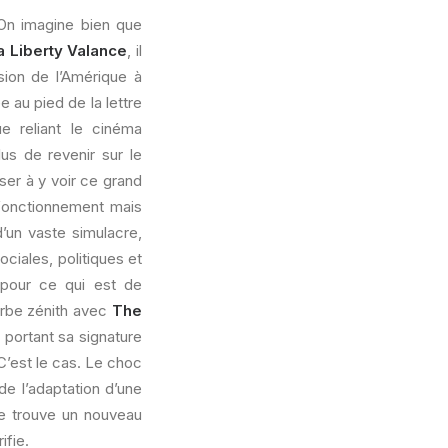
On imagine bien que
a Liberty Valance
, il
sion de l’Amérique à
e au pied de la lettre
e reliant le cinéma
lus de revenir sur le
ser à y voir ce grand
 fonctionnement mais
’un vaste simulacre,
ciales, politiques et
pour ce qui est de
erbe zénith avec
The
 portant sa signature
C’est le cas. Le choc
de l’adaptation d’une
 se trouve un nouveau
ifie.