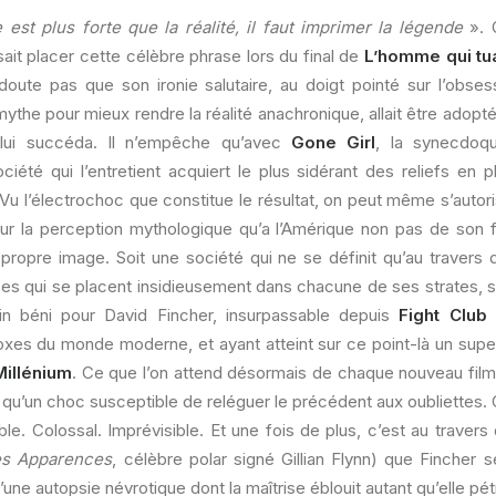
est plus forte que la réalité, il faut imprimer la légende
». 
ait placer cette célèbre phrase lors du final de
L’homme qui tu
doute pas que son ironie salutaire, au doigt pointé sur l’obses
e mythe pour mieux rendre la réalité anachronique, allait être adopté
 lui succéda. Il n’empêche qu’avec
Gone Girl
, la synecdoqu
ciété qui l’entretient acquiert le plus sidérant des reliefs en p
Vu l’électrochoc que constitue le résultat, on peut même s’autori
sur la perception mythologique qu’a l’Amérique non pas de son
propre image. Soit une société qui ne se définit qu’au travers d
s qui se placent insidieusement dans chacune de ses strates, so
in béni pour David Fincher, insurpassable depuis
Fight Club
oxes du monde moderne, et ayant atteint sur ce point-là un sup
Millénium
. Ce que l’on attend désormais de chaque nouveau film
ns qu’un choc susceptible de reléguer le précédent aux oubliettes. 
ble. Colossal. Imprévisible. Et une fois de plus, c’est au travers 
es Apparences
, célèbre polar signé Gillian Flynn) que Fincher
d’une autopsie névrotique dont la maîtrise éblouit autant qu’elle pétr