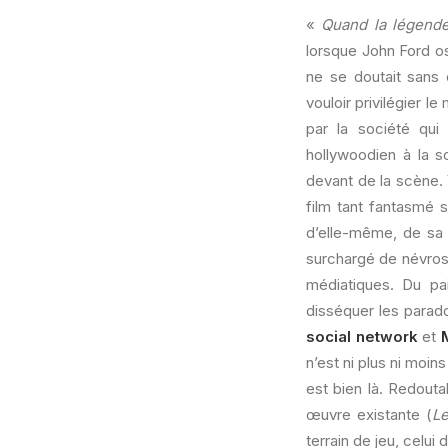
«
Quand la légende 
lorsque John Ford os
ne se doutait sans 
vouloir privilégier l
par la société qui
hollywoodien à la so
devant de la scène. 
film tant fantasmé 
d’elle-même, de sa 
surchargé de névrose
médiatiques. Du pa
disséquer les parad
social network
et
n’est ni plus ni moi
est bien là. Redouta
œuvre existante (
L
terrain de jeu, celui 