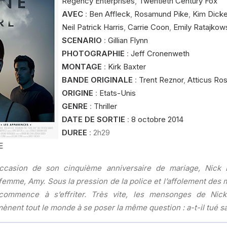
Regency Enterprises
,
Twentieth Century Fox
AVEC
:
Ben Affleck
,
Rosamund Pike
,
Kim Dick
Neil Patrick Harris
,
Carrie Coon
,
Emily Ratajkow
SCENARIO
:
Gillian Flynn
PHOTOGRAPHIE
:
Jeff Cronenweth
MONTAGE
:
Kirk Baxter
BANDE ORIGINALE
:
Trent Reznor
,
Atticus Ro
ORIGINE
:
Etats-Unis
GENRE
:
Thriller
DATE DE SORTIE
:
8 octobre 2014
DUREE
: 2h29
E
ccasion de son cinquième anniversaire de mariage, Nick 
 femme, Amy. Sous la pression de la police et l’affolement des 
ommence à s’effriter. Très vite, les mensonges de Nic
nent tout le monde à se poser la même question : a-t-il tué 