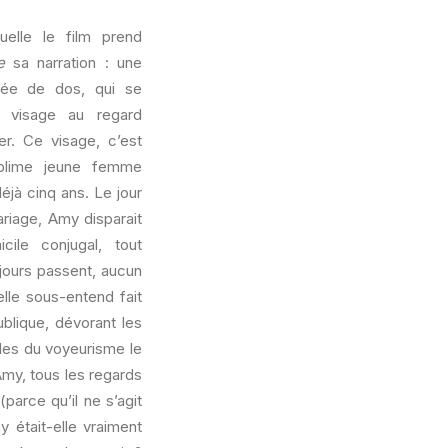
uelle le film prend
e
sa narration : une
rée de dos, qui se
n visage au regard
rer. Ce visage, c’est
ublime jeune femme
éjà cinq ans. Le jour
riage, Amy disparait
cile conjugal, tout
jours passent, aucun
lle sous-entend fait
ublique, dévorant les
les du voyeurisme le
Amy, tous les regards
parce qu’il ne s’agit
y était-elle vraiment