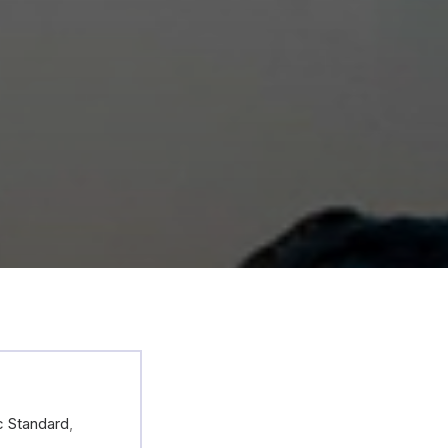
c Standard
,