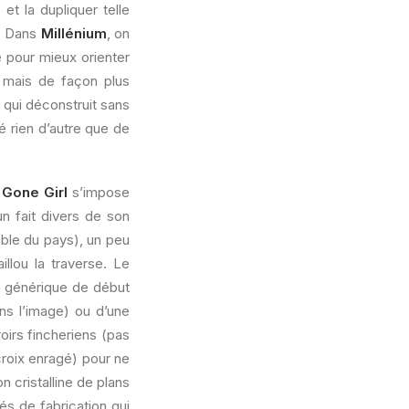
et la dupliquer telle
n. Dans
Millénium
, on
e pour mieux orienter
mais de façon plus
e qui déconstruit sans
é rien d’autre que de
t
Gone Girl
s’impose
n fait divers de son
mble du pays), un peu
llou la traverse. Le
un générique de début
ns l’image) ou d’une
oirs fincheriens (pas
croix enragé) pour ne
n cristalline de plans
s de fabrication qui