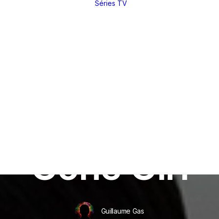
Séries TV
Toutes nos
critiques et
analyses
Dossiers
thématiques
Nos réals
fétiches
Derniers articles
Rétrospectives
Index
(par réal)
Intégrales : les
sagas
DVD / BR
In
Critiques
•
9 octobre 2014
•
14 Minutes
Making of
Festivals
Gone Girl
Entretiens
Guillaume Gas