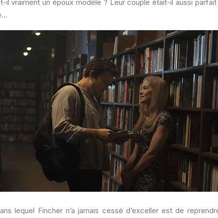
t-il vraiment un époux modèle ? Leur couple était-il aussi parfait 
ré…
dans lequel Fincher n’a jamais cessé d’exceller est de repren