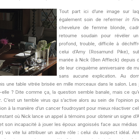
Tout part ici d’une image sur laq
également soin de refermer
in fin
chevelure de femme blonde, cad
retourne soudain pour révéler u
profond, trouble, difficile à déchiff
celui d’Amy (Rosamund Pike), s
mariée à Nick (Ben Affleck) depuis d
de leur cinquième anniversaire de ma
sans aucune explication. Au domi
is une table vitrée brisée en mille morceaux dans le salon. Les 
-elle ? Dite comme ça, la question semble banale, mais ce qu’e
. C’est un terrible virus qui s’active alors au sein de l’opinion p
ion à la manière d’un cancer foudroyant pour mieux réactiver cel
l’instant où Nick lance un appel à témoins pour obtenir un signe d’
 et son incapacité à jouer les époux angoissés face aux médias (
r) va vite lui attribuer un autre rôle : celui du suspect idéal. Am