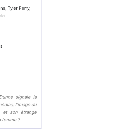
ens
,
Tyler Perry
,
ski
ss
Dunne signale la
médias, l’image du
k et son étrange
sa femme ?