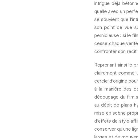
intrigue déjà bétonn
quelle avec un perfe
se souvient que l’in
son point de vue su
pernicieuse : si le f
cesse chaque vérité 
confronter son récit
Reprenant ainsi le 
clairement comme un
cercle d’origine pou
à la manière des ce
découpage du film se
au débit de plans h
mise en scène propre
d’effets de style af
conserver qu’une lign
larges et de mouvem