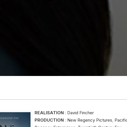
REALISATION
:
David Fincher
PRODUCTION
:
New Regency Pictures
,
Pacifi