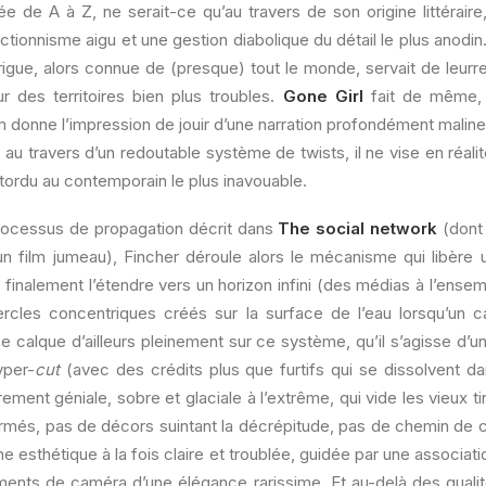
ée de A à Z, ne serait-ce qu’au travers de son origine littéraire, 
ctionnisme aigu et une gestion diabolique du détail le plus anodi
trigue, alors connue de (presque) tout le monde, servait de leurr
r des territoires bien plus troubles.
Gone Girl
fait de même, 
ilm donne l’impression de jouir d’une narration profondément malin
au travers d’un redoutable système de twists, il ne vise en réalit
 tordu au contemporain le plus inavouable.
processus de propagation décrit dans
The social network
(don
 film jumeau), Fincher déroule alors le mécanisme qui libère u
r finalement l’étendre vers un horizon infini (des médias à l’ense
rcles concentriques créés sur la surface de l’eau lorsqu’un cai
 calque d’ailleurs pleinement sur ce système, qu’il s’agisse d’
yper-
cut
(avec des crédits plus que furtifs qui se dissolvent da
ment géniale, sobre et glaciale à l’extrême, qui vide les vieux tir
firmés, pas de décors suintant la décrépitude, pas de chemin de 
e esthétique à la fois claire et troublée, guidée par une associatio
ents de caméra d’une élégance rarissime. Et au-delà des qualité