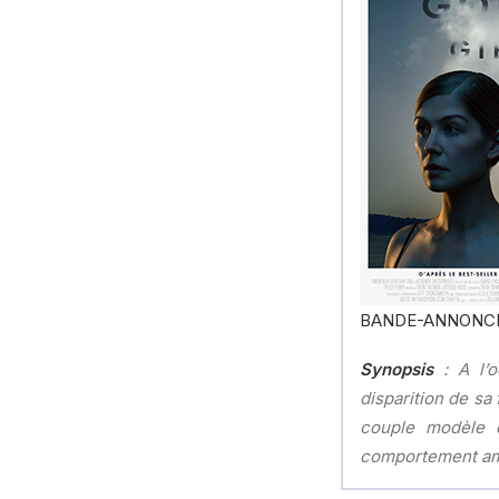
BANDE-ANNONC
Synopsis
: A l’o
disparition de sa
couple modèle c
comportement amè