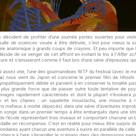
 décident de profiter d’une journée portes ouvertes pour visit
 salle de sciences vouée à être détruite, c’est pour mieux la sa
èle anatomique à grands coups de crayons. Et peu importe que
écide de se venger de cet affront en invitant le trio à l’
After sc
cure et s’amuseront comme il faut lors d’une série d’épreuves qui 
 assez vite, l’une des gourmandises WTF du festival (avec le m
a
) nous vient du Japon et concerne le premier film de Hitoshi T
ympathiquement débile et parvient à en conserver la tonalité ju
a plus grande force que de passer outre toute tentative de ps
nnages rapidement caractérisés et dont la plupart n’évoluera po
in et les chipies : un squelette moustachu, une mouche à
ns mafieux à moitié dépecés) dans une série d’aventures improba
On songe dans un premier temps à être embarqués dans une stru
 de l’école représentant trois niveaux et comportant chacune un 
daille en récompense. C’est en réalité pour mieux être surpris dev
daires ayant chacun une aventure à suivre en parallèle de celle
endance à faire s’éparpiller le scénario dans des digressions narra