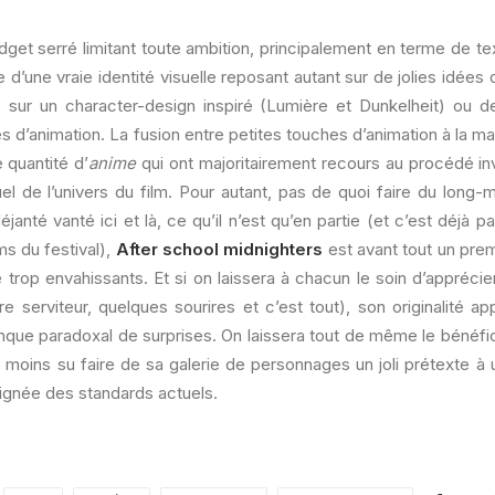
dget serré limitant toute ambition, principalement en terme de te
 d’une vraie identité visuelle reposant autant sur de jolies idées
sur un character-design inspiré (Lumière et Dunkelheit) ou 
s d’animation. La fusion entre petites touches d’animation à la mai
 quantité d’
anime
qui ont majoritairement recours au procédé in
uel de l’univers du film. Pour autant, pas de quoi faire du long-m
déjanté vanté ici et là, ce qu’il n’est qu’en partie (et c’est déjà 
lms du festival),
After school midnighters
est avant tout un prem
 trop envahissants. Et si on laissera à chacun le soin d’appréci
e serviteur, quelques sourires et c’est tout), son originalité a
que paradoxal de surprises. On laissera tout de même le bénéfic
u moins su faire de sa galerie de personnages un joli prétexte à
ignée des standards actuels.