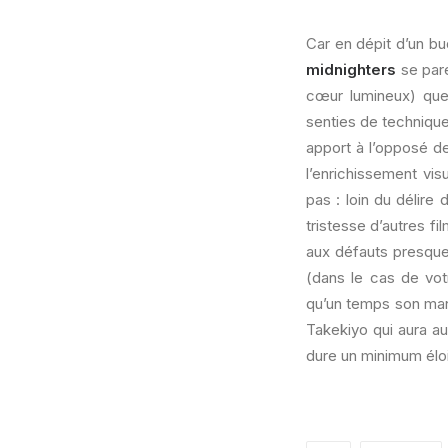
Car en dépit d’un bu
midnighters
se pare
cœur lumineux) que 
senties de technique
apport à l’opposé de
l’enrichissement vis
pas : loin du délire 
tristesse d’autres fi
aux défauts presque
(dans le cas de votr
qu’un temps son man
Takekiyo qui aura a
dure un minimum élo