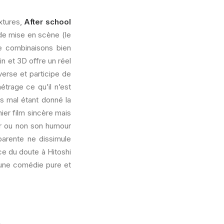
xtures,
After school
 de mise en scène (le
de combinaisons bien
n et 3D offre un réel
verse et participe de
étrage ce qu’il n’est
pas mal étant donné la
ier film sincère mais
er ou non son humour
pparente ne dissimule
e du doute à Hitoshi
 une comédie pure et