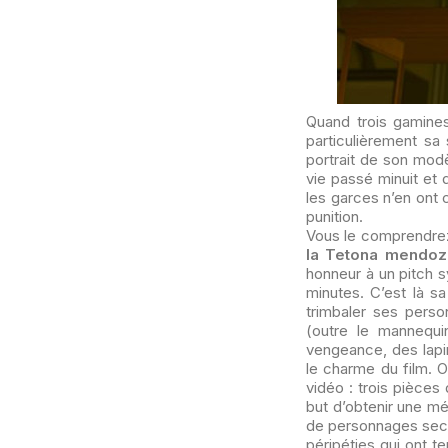
Quand trois gamines
particulièrement sa
portrait de son mod
vie passé minuit et d
les garces n’en ont 
punition.
Vous le comprendrez
la Tetona mendoz
honneur à un pitch s
minutes. C’est là s
trimbaler ses perso
(outre le mannequ
vengeance, des lapi
le charme du film. 
vidéo : trois pièces
but d’obtenir une mé
de personnages secon
péripéties qui ont t