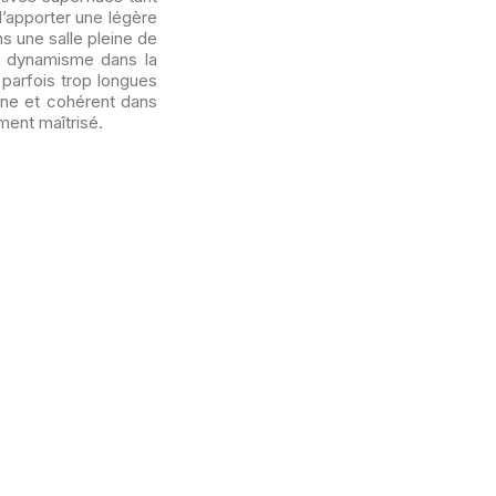
d’apporter une légère
ns une salle pleine de
n dynamisme dans la
parfois trop longues
ène et cohérent dans
iment maîtrisé.