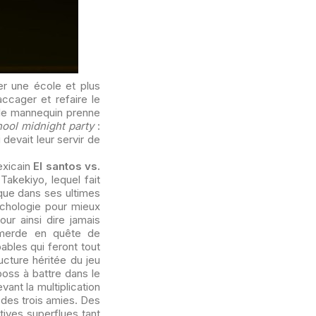
er une école et plus
ccager et refaire le
 le mannequin prenne
hool midnight party
:
devait leur servir de
exicain
El santos vs.
akekiyo, lequel fait
sque dans ses ultimes
ychologie pour mieux
ur ainsi dire jamais
 merde en quête de
bles qui feront tout
cture héritée du jeu
boss à battre dans le
ant la multiplication
 des trois amies. Des
tives superflues tant