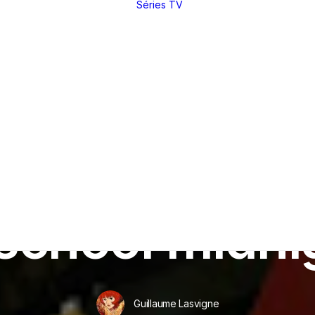
Séries TV
Toutes nos
critiques et
analyses
Dossiers
thématiques
Nos réals
fétiches
Derniers articles
Rétrospectives
Index
(par réal)
Intégrales : les
sagas
DVD / BR
In
Annecy 2013
•
14 juin 2013
•
5 Minutes
Making of
Festivals
 school midni
Entretiens
Guillaume Lasvigne