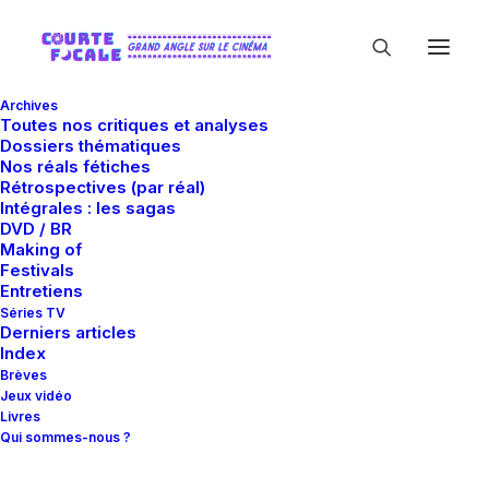
Archives
Toutes nos critiques et analyses
Dossiers thématiques
Nos réals fétiches
Rétrospectives (par réal)
Intégrales : les sagas
DVD / BR
Making of
In
Rétros
•
29 juin 2011
•
41 Minutes
Festivals
Michael Bay - An
Entretiens
Séries TV
Derniers articles
Awesome Rétro (1/2)
Index
Brèves
Jeux vidéo
Livres
Matthieu Ruard
Qui sommes-nous ?