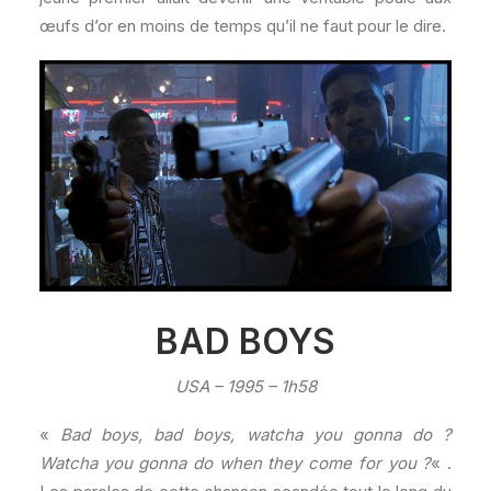
œufs d’or en moins de temps qu’il ne faut pour le dire.
BAD BOYS
USA – 1995 – 1h58
«
Bad boys, bad boys, watcha you gonna do ?
Watcha you gonna do when they come for you ?
« .