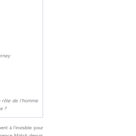
urney
e rôle de l’homme
re ?
ent à l’invisible pour
rrence Malick depuis