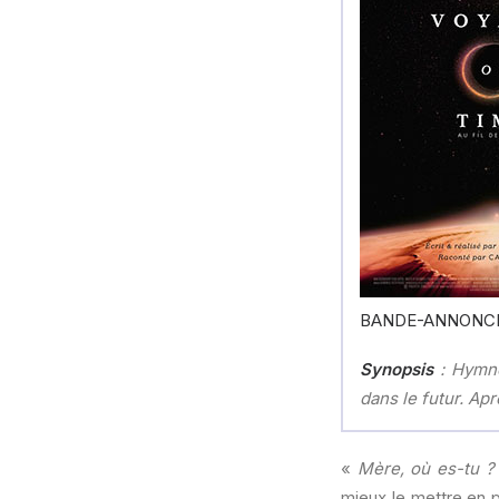
BANDE-ANNONC
Synopsis
: Hymne 
dans le futur. Ap
«
Mère, où es-tu ?
mieux le mettre en 