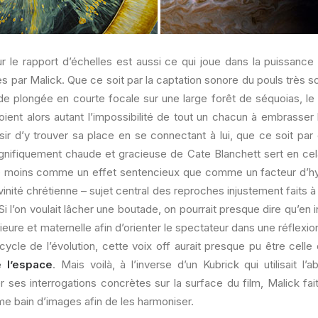
r le rapport d’échelles est aussi ce qui joue dans la puissance
 par Malick. Que ce soit par la captation sonore du pouls très s
de plongée en courte focale sur une large forêt de séquoias, le 
loient alors autant l’impossibilité de tout un chacun à embrasse
ir d’y trouver sa place en se connectant à lui, que ce soit par 
agnifiquement chaude et gracieuse de Cate Blanchett sert en cel
e moins comme un effet sentencieux que comme un facteur d’hy
ivinité chrétienne – sujet central des reproches injustement faits à
Si l’on voulait lâcher une boutade, on pourrait presque dire qu’en 
eure et maternelle afin d’orienter le spectateur dans une réflexio
 cycle de l’évolution, cette voix off aurait presque pu être celle
 l’espace
. Mais voilà, à l’inverse d’un Kubrick qui utilisait l’ab
r ses interrogations concrètes sur la surface du film, Malick fai
ême bain d’images afin de les harmoniser.