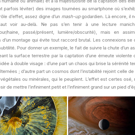
on humaine ou animale) et à la majestuosité de la captation des élé
t parfois léviter) des images tournées au smartphone où s’exhib
ôle d’effet, assez digne d’un
mash-up
godardien. Là encore, il n
faut voir au-delà. Ne pas s’en tenir à une lecture mani
our/haine, passé/présent, lumière/obscurité), mais en assim
ais d’un montage qui évite tout raccord brutal. Les connexions se
ubtilité. Pour donner un exemple, le fait de suivre la chute d’un 
ant la surface terrestre par la captation d’une émeute violente 
 idée à double visage : d’une part un chaos qui brise la sérénité t
ernées ; d’autre part un cosmos dont l’instabilité rejoint celle de
végétales ou minérales, qui le peuplent. L’effet est certes osé,
r de mettre l’infiniment petit et l’infiniment grand sur un pied d’ég