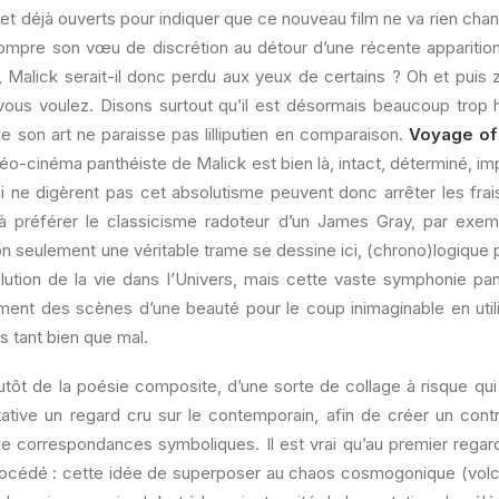
s et déjà ouverts pour indiquer que ce nouveau film ne va rien chan
rompre son vœu de discrétion au détour d’une récente apparition 
 Malick serait-il donc perdu aux yeux de certains ? Oh et puis z
i vous voulez. Disons surtout qu’il est désormais beaucoup trop
e son art ne paraisse pas lilliputien en comparaison.
Voyage of
 néo-cinéma panthéiste de Malick est bien là, intact, déterminé, im
 ne digèrent pas cet absolutisme peuvent donc arrêter les frais
 à préférer le classicisme radoteur d’un James Gray, par exemp
on seulement une véritable trame se dessine ici, (chrono)logique
volution de la vie dans l’Univers, mais cette vaste symphonie pa
ment des scènes d’une beauté pour le coup inimaginable en utili
 tant bien que mal.
lutôt de la poésie composite, d’une sorte de collage à risque qu
ative un regard cru sur le contemporain, afin de créer un cont
e correspondances symboliques. Il est vrai qu’au premier regard,
rocédé : cette idée de superposer au chaos cosmogonique (volc