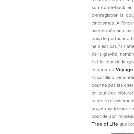
son come-back en
d’enregistrer la do
cinétismes. A l’orig
harmonisés au class
coup le perfuser à f
ne s’est pas fait at
de la gravité, nombr
fait le tour de la q
espérer de
Voyage 
faisait illico remon
pour ne pas les citer
en tout cas clôture
cadre exclusivement 
projet mystérieux – 
bout de son museau 
Tree of Life
que l’o