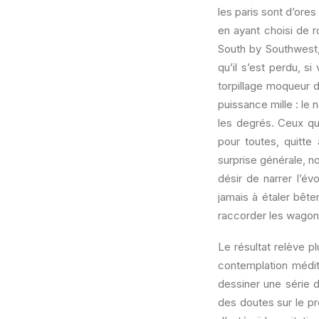
les paris sont d’ore
en ayant choisi de 
South by Southwest,
qu’il s’est perdu, s
torpillage moqueur d
puissance mille : le
les degrés. Ceux qui
pour toutes, quitte
surprise générale, n
désir de narrer l’é
jamais à étaler bête
raccorder les wagons
Le résultat relève p
contemplation médit
dessiner une série d
des doutes sur le p