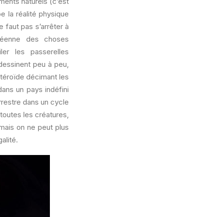
ments naturels (c’est
e la réalité physique
e faut pas s’arrêter à
chéenne des choses
iler les passerelles
 dessinent peu à peu,
astéroïde décimant les
dans un pays indéfini
errestre dans un cycle
 toutes les créatures,
 mais on ne peut plus
alité.