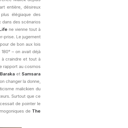
rt entière, désireux
e plus élégiaque des
ux dans des scénarios
Life
ne vienne tout à
er-prise. Le jugement
 pour de bon aux lois
 180° – on avait déjà
t à craindre et tout à
tre rapport au cosmos
Baraka
et
Samsara
inon changer la donne,
ticisme malickien du
teurs. Surtout que ce
cessait de pointer le
cosmogoniques de
The