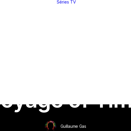
Séries TV
Toutes nos
critiques et
analyses
Dossiers
thématiques
Nos réals
fétiches
Derniers articles
Rétrospectives
Index
(par réal)
Intégrales : les
sagas
DVD / BR
In
Critiques
•
5 mai 2017
•
15 Minutes
Making of
Festivals
oyage of Ti
Entretiens
Guillaume Gas