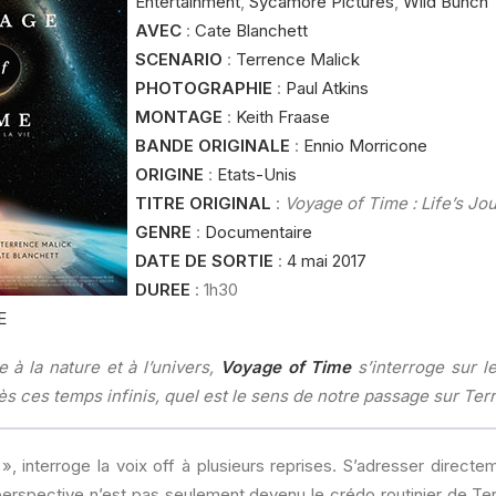
Entertainment
,
Sycamore Pictures
,
Wild Bunch
AVEC
:
Cate Blanchett
SCENARIO
:
Terrence Malick
PHOTOGRAPHIE
:
Paul Atkins
MONTAGE
:
Keith Fraase
BANDE ORIGINALE
:
Ennio Morricone
ORIGINE
:
Etats-Unis
TITRE ORIGINAL
:
Voyage of Time : Life’s Jo
GENRE
:
Documentaire
DATE DE SORTIE
:
4 mai 2017
DUREE
: 1h30
E
à la nature et à l’univers,
Voyage of Time
s’interroge sur l
rès ces temps infinis, quel est le sens de notre passage sur Ter
», interroge la voix off à plusieurs reprises. S’adresser directem
perspective n’est pas seulement devenu le crédo routinier de Te