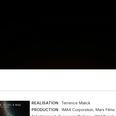
REALISATION
:
Terrence Malick
PRODUCTION
:
IMAX Corporation
,
Mars Films