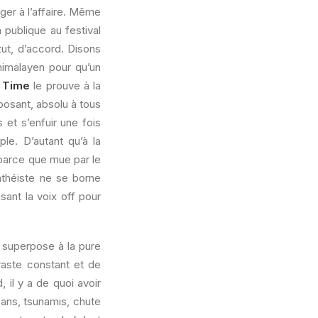
ger à l’affaire. Même
publique au festival
ut, d’accord. Disons
 himalayen pour qu’un
 Time
le prouve à la
posant, absolu à tous
 et s’enfuir une fois
le. D’autant qu’à la
 parce que mue par le
nthéiste ne se borne
sant la voix off pour
i superpose à la pure
raste constant et de
 il y a de quoi avoir
ans, tsunamis, chute