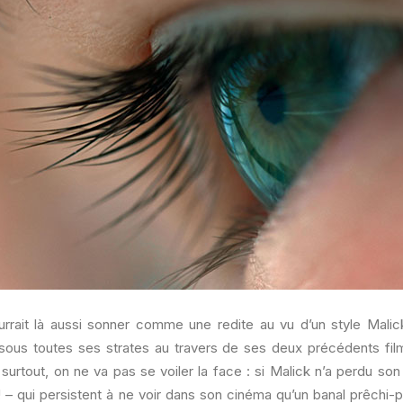
urrait là aussi sonner comme une redite au vu d’un style Malick
sous toutes ses strates au travers de ses deux précédents fil
 surtout, on ne va pas se voiler la face : si Malick n’a perdu so
 – qui persistent à ne voir dans son cinéma qu’un banal prêchi-p