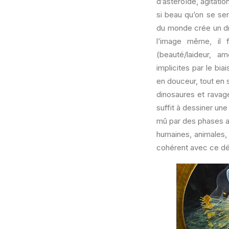
d’astéroïde, agitati
si beau qu’on se sen
du monde crée un dr
l’image même, il 
(beauté/laideur, am
implicites par le bi
en douceur, tout en s
dinosaures et ravage
suffit à dessiner une
mû par des phases alt
humaines, animales, 
cohérent avec ce dési