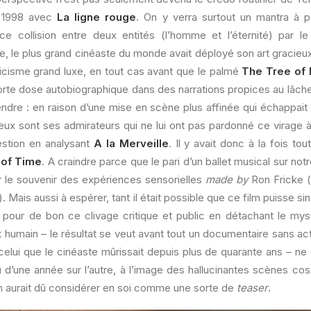
 1998 avec
La ligne rouge
. On y verra surtout un mantra à pa
uce collision entre deux entités (l’homme et l’éternité) par l
ine, le plus grand cinéaste du monde avait déployé son art gracie
icisme grand luxe, en tout cas avant que le palmé
The Tree of 
orte dose autobiographique dans des narrations propices au lâch
tendre : en raison d’une mise en scène plus affinée qui échappait
eux sont ses admirateurs qui ne lui ont pas pardonné ce virage à
uestion en analysant
A la Merveille
. Il y avait donc à la fois tou
of Time
. A craindre parce que le pari d’un ballet musical sur no
ter le souvenir des expériences sensorielles
made by
Ron Fricke (
). Mais aussi à espérer, tant il était possible que ce film puisse s
r pour de bon ce clivage critique et public en détachant le mys
humain – le résultat se veut avant tout un documentaire sans ac
celui que le cinéaste mûrissait depuis plus de quarante ans – ne 
d’une année sur l’autre, à l’image des hallucinantes scènes 
n aurait dû considérer en soi comme une sorte de
teaser
.