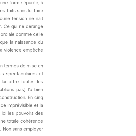
t une forme épurée, à
 faits sans lui faire
ucune tension ne nait
er. Ce qui ne dérange
mordiale comme celle
arque la naissance du
 la violence empêche
’en termes de mise en
as spectaculaires et
 lui offre toutes les
ublions pas) l’a bien
construction. En cinq
nce imprévisible et la
 ici les pouvoirs des
d’une totale cohérence
ir). Non sans employer