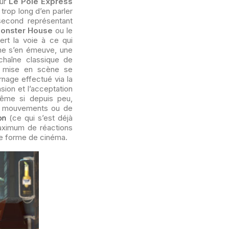
sur
Le Pôle Express
 trop long d’en parler
econd représentant
onster House
ou le
ert la voie à ce qui
 ne s’en émeuve, une
a chaîne classique de
la mise en scène se
rnage effectué via la
ion et l’acceptation
 même si depuis peu,
de mouvements ou de
on
(ce qui s’est déjà
aximum de réactions
le forme de cinéma.