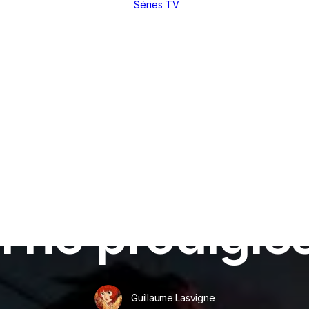
Séries TV
Toutes nos
critiques et
analyses
Dossiers
thématiques
Nos réals
fétiches
Derniers articles
Rétrospectives
Index
(par réal)
Intégrales : les
sagas
DVD / BR
In
Critiques
•
23 juin 2011
•
12 Minutes
Making of
Festivals
The prodigie
Entretiens
Guillaume Lasvigne