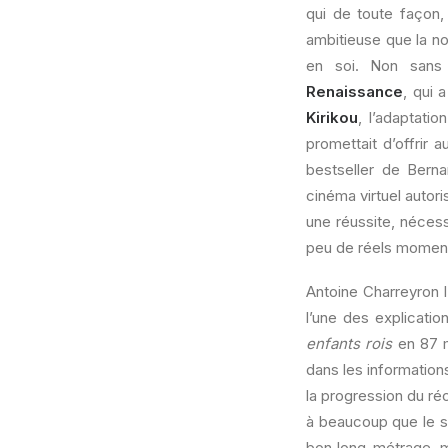
qui de toute façon,
ambitieuse que la no
en soi. Non sans 
Renaissance
, qui 
Kirikou
, l’adaptati
promettait d’offrir
bestseller de Berna
cinéma virtuel autori
une réussite, nécess
peu de réels moment
Antoine Charreyron l
l’une des explicati
enfants rois
en 87 mi
dans les information
la progression du ré
à beaucoup que le 
bon long-métrage, m