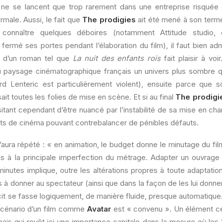
 ne se lancent que trop rarement dans une entreprise risquée 
rmale. Aussi, le fait que
The prodigies
ait été mené à son terme
connaître quelques déboires (notamment Attitude studio, 
a fermé ses portes pendant l’élaboration du film), il faut bien a
on d’un roman tel que
La nuit des enfants rois
fait plaisir à voi
 au paysage cinématographique français un univers plus sombre q
rd Lenteric est particulièrement violent), ensuite parce que s
sait toutes les folies de mise en scène. Et si au final
The prodigi
itant cependant d’être nuancé par l’instabilité de sa mise en chan
s de cinéma pouvant contrebalancer de pénibles défauts.
’aura répété : « en animation, le budget donne le minutage du film
ons à la principale imperfection du métrage. Adapter un ouvr
nutes implique, outre les altérations propres à toute adaptation,
s à donner au spectateur (ainsi que dans la façon de les lui donne
cit se fasse logiquement, de manière fluide, presque automatique. B
scénario d’un film comme
Avatar
est « convenu ». Un élément cer
ais qui revêt ici une importance capitale dans la mesure où le