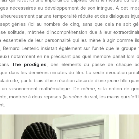
sages nécessaires au développement de son intrigue. À cet impér
lheureusement par une temporalité réduite et des dialogues injus
sept génies (ici au nombre de cinq, sans que cela ne soit gê
solitude, mâtinée d’incompréhension due à leur extraordinaire
e essentielle de leur personnalité qui les mène à agir comme il
re, Bernard Lenteric insistait également sur l’unité que le groupe 
eux) notamment en ne précisant pas quel membre parlait lors
 Dans
The prodigies
, ces éléments du passé de chaque ad
que dans les dernières minutes du film. La seule évocation préal
ladroite, par le biais d’une réaction absurde d’une jeune fille quan
un raisonnement mathématique. De même, si la notion de gro
ente, montrée à deux reprises (la scène du viol, les mains qui s’eff
nt.