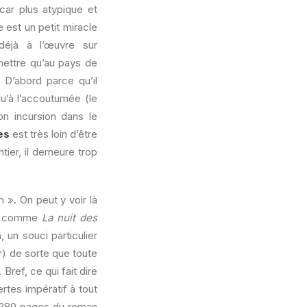
car plus atypique et
 est un petit miracle
déjà à l’œuvre sur
dmettre qu’au pays de
r. D’abord parce qu’il
u’à l’accoutumée (le
on incursion dans le
es
est très loin d’être
tier, il demeure trop
 ». On peut y voir là
age comme
La nuit des
 un souci particulier
r) de sorte que toute
ref, ce qui fait dire
tes impératif à tout
s 280 pages du roman