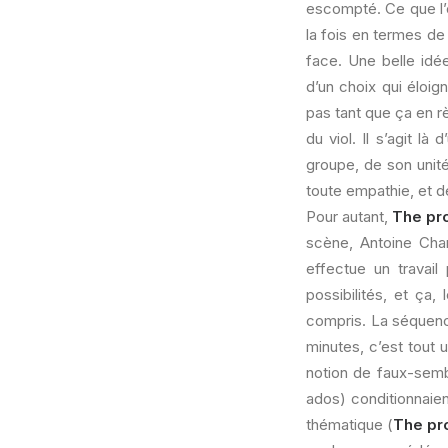
escompté. Ce que l’o
la fois en termes de
face. Une belle idée
d’un choix qui éloig
pas tant que ça en 
du viol. Il s’agit l
groupe, de son unit
toute empathie, et de
Pour autant,
The pr
scène, Antoine Char
effectue un travail 
possibilités, et ça,
compris. La séquence
minutes, c’est tout u
notion de faux-sembl
ados) conditionnaient
thématique (
The pr