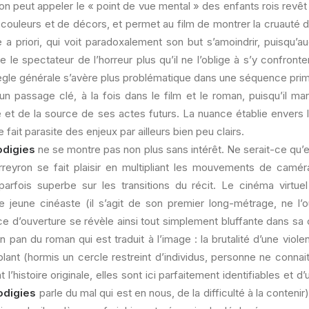
n peut appeler le « point de vue mental » des enfants rois revê
 couleurs et de décors, et permet au film de montrer la cruauté des
 a priori, qui voit paradoxalement son but s’amoindrir, puisqu’a
ne le spectateur de l’horreur plus qu’il ne l’oblige à s’y confront
règle générale s’avère plus problématique dans une séquence pri
à d’un passage clé, à la fois dans le film et le roman, puisqu’il m
é et de la source de ses actes futurs. La nuance établie envers
 fait parasite des enjeux par ailleurs bien peu clairs.
odigies
ne se montre pas non plus sans intérêt. Ne serait-ce qu
reyron se fait plaisir en multipliant les mouvements de camér
parfois superbe sur les transitions du récit. Le cinéma virtuel
 le jeune cinéaste (il s’agit de son premier long-métrage, ne l’o
 d’ouverture se révèle ainsi tout simplement bluffante dans sa 
n pan du roman qui est traduit à l’image : la brutalité d’une viole
ant (hormis un cercle restreint d’individus, personne ne connait
 l’histoire originale, elles sont ici parfaitement identifiables et 
odigies
parle du mal qui est en nous, de la difficulté à la conten