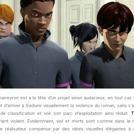
Charreyron est à la tête d’un projet sinon audacieux, en tout ca
it d’arriver à traduire visuellement la violence du roman, sans s’a
e classification et voir son parc d’exploitation ainsi réduit.
T
ment violent. Évidemment, viol et morts sont comme dans le m
e réalisateur compense par des idées visuelles élégantes à dé