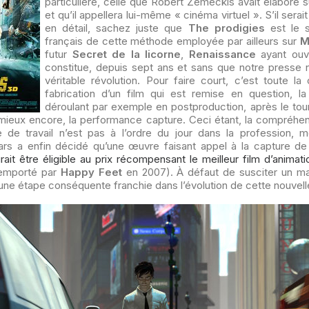
particulière, celle que Robert Zemeckis avait élaboré 
et qu’il appellera lui-même « cinéma virtuel ». S’il serait
en détail, sachez juste que
The prodigies
est le s
français de cette méthode employée par ailleurs sur
M
futur
Secret de la licorne
,
Renaissance
ayant ouv
constitue, depuis sept ans et sans que notre presse
véritable révolution. Pour faire court, c’est toute l
fabrication d’un film qui est remise en question, 
déroulant par exemple en postproduction, après le tou
mieux encore, la performance capture. Ceci étant, la compréhens
 de travail n’est pas à l’ordre du jour dans la profession,
ars a enfin décidé qu’une œuvre faisant appel à la capture 
rait être éligible au prix récompensant le meilleur film d’animati
remporté par
Happy Feet
en 2007). À défaut de susciter un m
 une étape conséquente franchie dans l’évolution de cette nouvel