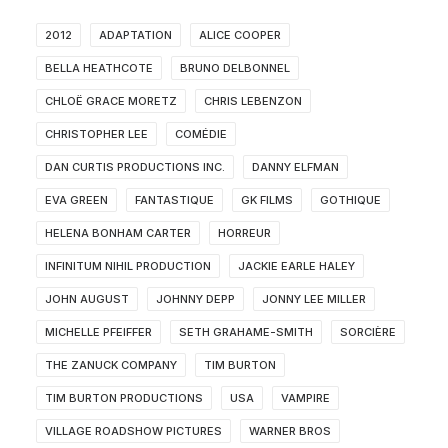
2012
ADAPTATION
ALICE COOPER
BELLA HEATHCOTE
BRUNO DELBONNEL
CHLOË GRACE MORETZ
CHRIS LEBENZON
CHRISTOPHER LEE
COMÉDIE
DAN CURTIS PRODUCTIONS INC.
DANNY ELFMAN
EVA GREEN
FANTASTIQUE
GK FILMS
GOTHIQUE
HELENA BONHAM CARTER
HORREUR
INFINITUM NIHIL PRODUCTION
JACKIE EARLE HALEY
JOHN AUGUST
JOHNNY DEPP
JONNY LEE MILLER
MICHELLE PFEIFFER
SETH GRAHAME-SMITH
SORCIÈRE
THE ZANUCK COMPANY
TIM BURTON
TIM BURTON PRODUCTIONS
USA
VAMPIRE
VILLAGE ROADSHOW PICTURES
WARNER BROS