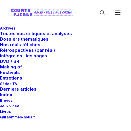
Archives
Toutes nos critiques et analyses
Dossiers thématiques
Nos réals fétiches
Rétrospectives (par réal)
Intégrales : les sagas
DVD / BR
Making of
Festivals
In
Critiques
•
17 mai 2012
•
11 Minutes
Entretiens
Dark Shadows
Séries TV
Derniers articles
Index
Brèves
Matthieu Ruard
Jeux vidéo
Livres
Qui sommes-nous ?