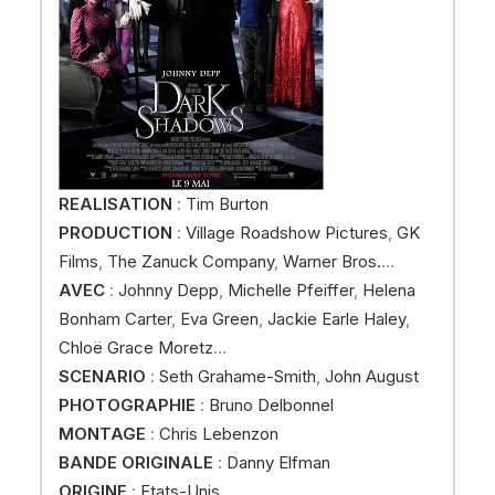
REALISATION
:
Tim Burton
PRODUCTION
:
Village Roadshow Pictures
,
GK
Films
,
The Zanuck Company
,
Warner Bros.
…
AVEC
:
Johnny Depp
,
Michelle Pfeiffer
,
Helena
Bonham Carter
,
Eva Green
,
Jackie Earle Haley
,
Chloë Grace Moretz
…
SCENARIO
:
Seth Grahame-Smith
,
John August
PHOTOGRAPHIE
:
Bruno Delbonnel
MONTAGE
:
Chris Lebenzon
BANDE ORIGINALE
:
Danny Elfman
ORIGINE
:
Etats-Unis