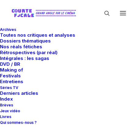
Archives
Toutes nos critiques et analyses
Dossiers thématiques
Nos réals fétiches
Rétrospectives (par réal)
Intégrales : les sagas
DVD / BR
Making of
Festivals
Guillaume Gas
Entretiens
Séries TV
Derniers articles
Cinéphage hardcore depuis mes six
Index
Brèves
printemps (le jour où une VHS pourrave de
Jeux vidéo
Tron
trouva sa place dans mon
Livres
Qui sommes-nous ?
magnétoscope), DVDvore compulsif,
consommateur aguerri de films singuliers