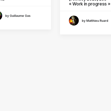
« Work in progress »
by Guillaume Gas
by Matthieu Ruard