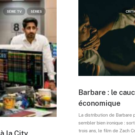
SÉRIE TV
SÉRIES
CRIT
Barbare : le ca
économique
La distribution de Barbare 
sembler bien ironique : sorti
trois ans, le film de Zach 
à la City