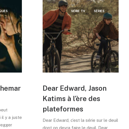
IQUES
SÉRIE TV
SÉRIES
uchemar
Dear Edward, Jason
Katims à l’ère des
plateformes
peut
 il y a juste
Dear Edward, c’est la série sur le deuil
Cregger
dont on devra faire le deuil. Dear