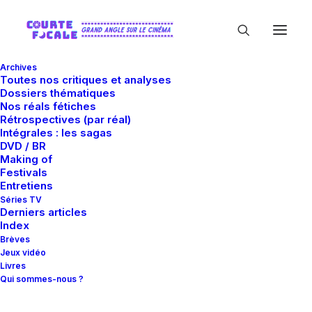
Archives
Toutes nos critiques et analyses
Dossiers thématiques
Nos réals fétiches
Rétrospectives (par réal)
Intégrales : les sagas
In
Entretiens
,
Hallucinations collectives 2017
•
15 avril
DVD / BR
2017
•
25 Minutes
Making of
Festivals
[ENTRETIEN] Juan
Entretiens
Séries TV
Carlos Medina (The
Derniers articles
Index
Limehouse Golem)
Brèves
Jeux vidéo
Livres
Qui sommes-nous ?
Guillaume Gas