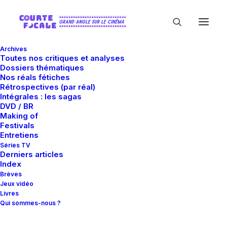
Archives
Toutes nos critiques et analyses
Dossiers thématiques
Nos réals fétiches
Rétrospectives (par réal)
Intégrales : les sagas
DVD / BR
Making of
In
Critiques
•
15 août 2011
•
15 Minutes
Festivals
La Planète Des Singes
Entretiens
Séries TV
Derniers articles
- Les Origines
Index
Brèves
Jeux vidéo
Livres
Matthieu Ruard
Qui sommes-nous ?