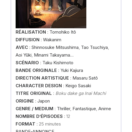
RÉALISATION
:
Tomohiko Itô
DIFFUSION
:
Wakanim
AVEC
:
Shinnosuke Mitsushima
,
Tao Tsuchiya
,
Aoi Yûki
,
Minami Takayama
…
SCÉNARIO
:
Taku Kishimoto
BANDE ORIGINALE
:
Yuki Kajiura
DIRECTION ARTISTIQUE
:
Masaru Satô
CHARACTER DESIGN
:
Keigo Sasaki
TITRE ORIGINAL
:
Boku dake ga Inai Machi
ORIGINE
:
Japon
GENRE / MEDIUM
:
Thriller
,
Fantastique
,
Anime
NOMBRE D’ÉPISODES
: 12
FORMAT
: 25 minutes
BANDE-ANNONCE