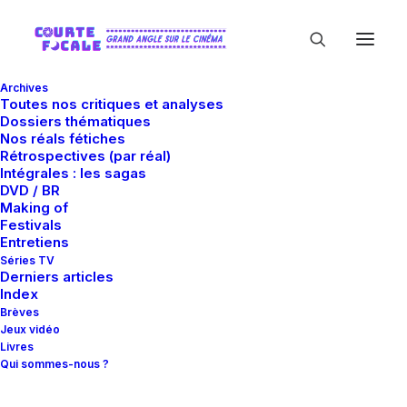
Archives
Toutes nos critiques et analyses
Dossiers thématiques
Nos réals fétiches
Rétrospectives (par réal)
Intégrales : les sagas
DVD / BR
Making of
In
Critiques
,
Série TV
•
31 mars 2016
•
14 Minutes
Festivals
Erased – Les nouveaux
Entretiens
Séries TV
Derniers articles
héros
Index
Brèves
Jeux vidéo
Livres
Anais Lasvigne
Qui sommes-nous ?