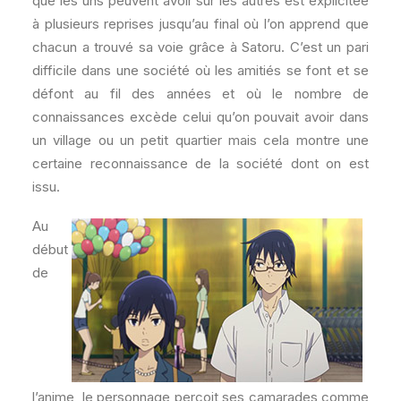
que les uns peuvent avoir sur les autres est explicitée
à plusieurs reprises jusqu’au final où l’on apprend que
chacun a trouvé sa voie grâce à Satoru. C’est un pari
difficile dans une société où les amitiés se font et se
défont au fil des années et où le nombre de
connaissances excède celui qu’on pouvait avoir dans
un village ou un petit quartier mais cela montre une
certaine reconnaissance de la société dont on est
issu.
Au
début
de
l’anime, le personnage perçoit ses camarades comme