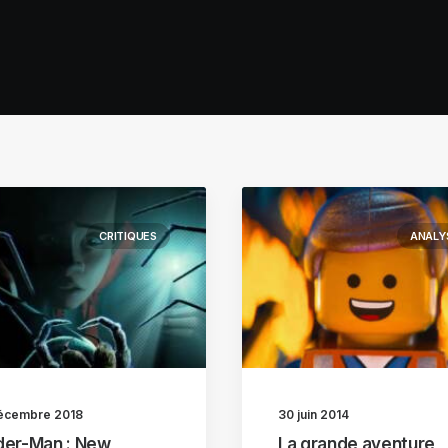
CRITIQUES
ANALY
écembre 2018
30 juin 2014
der-Man : New
La grande aventure