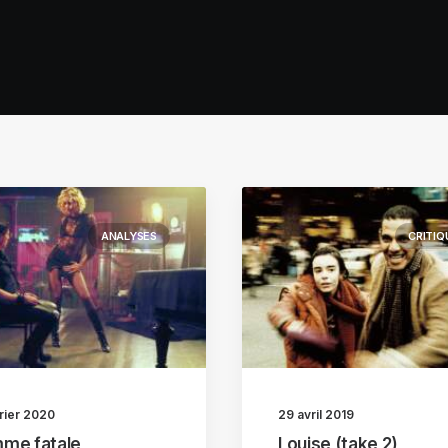
ANALYSES
CRITIQ
rier 2020
29 avril 2019
me fatale
Louise (take 2)