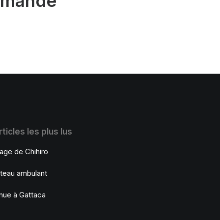
ommande
ticles les plus lus
age de Chihiro
teau ambulant
nue à Gattaca