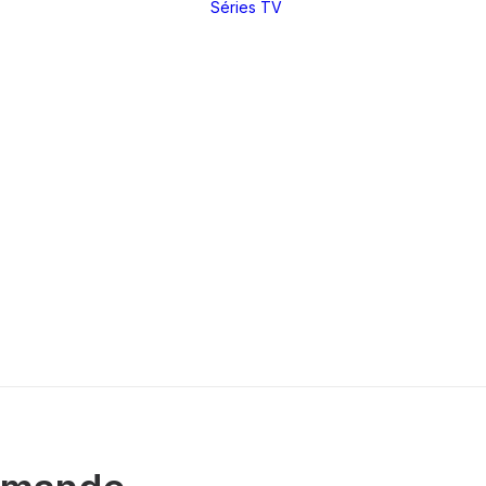
Séries TV
Toutes nos
critiques et
analyses
Dossiers
thématiques
Nos réals
fétiches
Derniers articles
Rétrospectives
Index
(par réal)
Intégrales : les
sagas
DVD / BR
Making of
Festivals
Entretiens