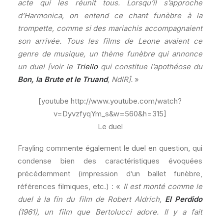
acte qui les réunit tous. Lorsqu’il s’approche
d’Harmonica, on entend ce chant funèbre à la
trompette, comme si des mariachis accompagnaient
son arrivée. Tous les films de Leone avaient ce
genre de musique, un thème funèbre qui annonce
un duel [voir le
Triello
qui constitue l’apothéose du
Bon, la Brute et le Truand
, NdlR].
»
[youtube http://www.youtube.com/watch?
v=DyvzfyqYm_s&w=560&h=315]
Le duel
Frayling commente également le duel en question, qui
condense bien des caractéristiques évoquées
précédemment (impression d’un ballet funèbre,
références filmiques, etc.) : «
Il est monté comme le
duel à la fin du film de Robert Aldrich,
El Perdido
(1961), un film que Bertolucci adore. Il y a fait