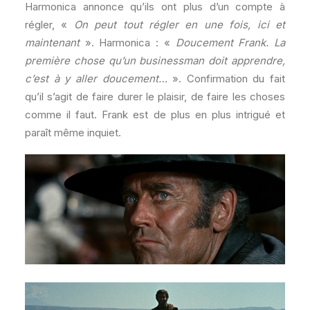
Harmonica annonce qu’ils ont plus d’un compte à
régler, «
On peut tout régler en une fois, ici et
maintenant
». Harmonica : «
Doucement Frank. La
première chose qu’un businessman doit apprendre,
c’est à y aller doucement…
». Confirmation du fait
qu’il s’agit de faire durer le plaisir, de faire les choses
comme il faut. Frank est de plus en plus intrigué et
paraît même inquiet.