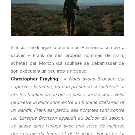
S’ensuit une longue séquence où Harmonica semble «
sauver » Frank de ses propres hommes de main,
achetés par Morton qui souhaite se débarrasser de
son exécutant un peu trop ambitieux.
Christopher Frayling
: «
Nous avons Bronson qui
supervise la scène, tel une présence surnaturelle. Il
tire les ficelles de ce qui se passe au-dessous. Voilà
peut-être la distinction entre un homme d’affaires et
un bandit. Frank est perdu, ses hommes sont contre
lui. Lorsque Bronson apparaît au balcon du saloon,
se glisse dans l’image avec une sorte de maîtrise
hors-norme du temps et de l’espace, Fonda ne lui