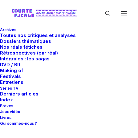
Archives
Toutes nos critiques et analyses
Dossiers thématiques
Nos réals fétiches
Rétrospectives (par réal)
Intégrales : les sagas
In
Making of
•
19 septembre 2012
•
45 Minutes
DVD / BR
Making of
Il Était Une Fois (bis)
Festivals
Entretiens
Dans L’Ouest (2ème
Séries TV
Derniers articles
Index
Partie)
Brèves
Jeux vidéo
Livres
Qui sommes-nous ?
Gustave Shaïmi