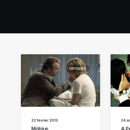
CRITIQUES
22 février 2013
24 a
Möbius
A P