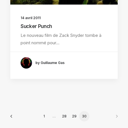
14 avril 2011
Sucker Punch
Le nouveau film de Zack Snyder tombe à
point nommé pour…
by Guillaume Gas
1
…
28
29
30