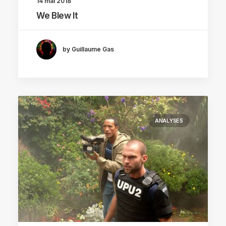
14 mai 2018
We Blew It
by Guillaume Gas
ANALYSES