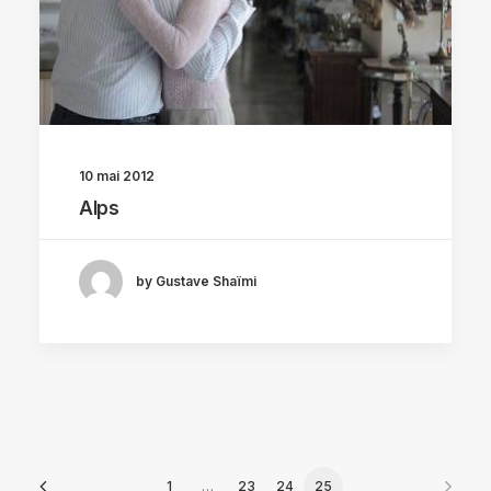
10 mai 2012
Alps
by Gustave Shaïmi
1
…
23
24
25