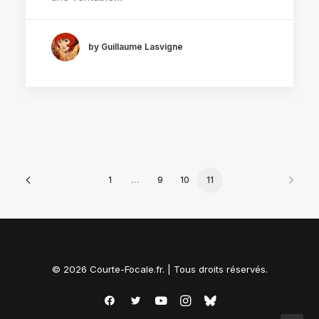
by Guillaume Lasvigne
1
…
9
10
11
© 2026 Courte-Focale.fr. | Tous droits réservés.