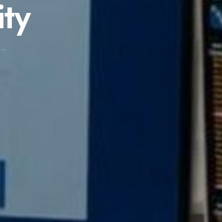
ity
s…