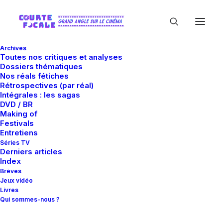
Archives
Toutes nos critiques et analyses
Dossiers thématiques
Nos réals fétiches
Rétrospectives (par réal)
Intégrales : les sagas
DVD / BR
Making of
Festivals
Guillaume Perret
Entretiens
Séries TV
Derniers articles
On me demande parfois quel est le plus
Index
Brèves
grand film que j'ai pu voir jusqu'à
Jeux vidéo
aujourd'hui. Je suis incapable de répondre
Livres
Qui sommes-nous ?
à cela. Tout comme je ne parviens pas à me
souvenir quel film aurait pu déclencher