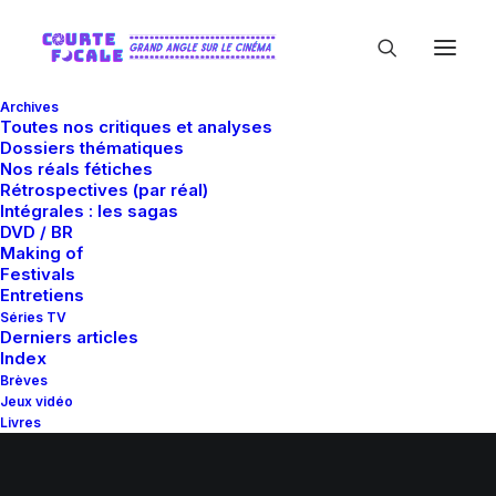
Archives
Toutes nos critiques et analyses
Dossiers thématiques
Nos réals fétiches
Rétrospectives (par réal)
Intégrales : les sagas
DVD / BR
Making of
Festivals
Entretiens
© 2026 Courte-Focale.fr. | Tous droits réservés.
Séries TV
Derniers articles
Index
Brèves
Jeux vidéo
Livres
Qui sommes-nous ?